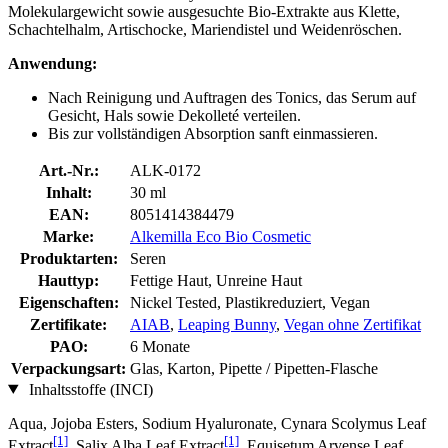
Molekulargewicht sowie ausgesuchte Bio-Extrakte aus Klette,
Schachtelhalm, Artischocke, Mariendistel und Weidenröschen.
Anwendung:
Nach Reinigung und Auftragen des Tonics, das Serum auf
Gesicht, Hals sowie Dekolleté verteilen.
Bis zur vollständigen Absorption sanft einmassieren.
Art.-Nr.:
ALK-0172
Inhalt:
30 ml
EAN:
8051414384479
Marke:
Alkemilla Eco Bio Cosmetic
Produktarten:
Seren
Hauttyp:
Fettige Haut, Unreine Haut
Eigenschaften:
Nickel Tested, Plastikreduziert, Vegan
Zertifikate:
AIAB
,
Leaping Bunny
,
Vegan ohne Zertifikat
PAO:
6 Monate
Verpackungsart:
Glas, Karton, Pipette / Pipetten-Flasche
Inhaltsstoffe (INCI)
Aqua, Jojoba Esters, Sodium Hyaluronate, Cynara Scolymus Leaf
[1]
[1]
Extract
, Salix Alba Leaf Extract
, Equisetum Arvense Leaf