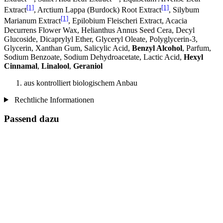
[1]
[1]
Extract
, Arctium Lappa (Burdock) Root Extract
, Silybum
[1]
Marianum Extract
, Epilobium Fleischeri Extract, Acacia
Decurrens Flower Wax, Helianthus Annus Seed Cera, Decyl
Glucoside, Dicaprylyl Ether, Glyceryl Oleate, Polyglycerin-3,
Glycerin, Xanthan Gum, Salicylic Acid,
Benzyl Alcohol
, Parfum,
Sodium Benzoate, Sodium Dehydroacetate, Lactic Acid,
Hexyl
Cinnamal
,
Linalool
,
Geraniol
aus kontrolliert biologischem Anbau
Rechtliche Informationen
Passend dazu