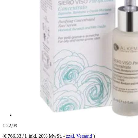
€ 22,99
(
€ 766,33 / l
, inkl. 20% MwSt.
-
zzgl. Versand
)