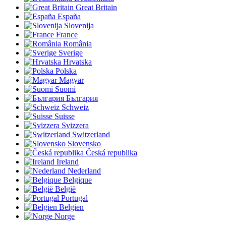
Great Britain
España
Slovenija
France
România
Sverige
Hrvatska
Polska
Magyar
Suomi
България
Schweiz
Suisse
Svizzera
Switzerland
Slovensko
Česká republika
Ireland
Nederland
Belgique
België
Portugal
Belgien
Norge