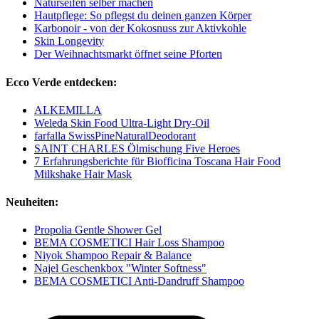
Naturseifen selber machen
Hautpflege: So pflegst du deinen ganzen Körper
Karbonoir - von der Kokosnuss zur Aktivkohle
Skin Longevity
Der Weihnachtsmarkt öffnet seine Pforten
Ecco Verde entdecken:
ALKEMILLA
Weleda Skin Food Ultra-Light Dry-Oil
farfalla SwissPineNaturalDeodorant
SAINT CHARLES Ölmischung Five Heroes
7 Erfahrungsberichte für Biofficina Toscana Hair Food
Milkshake Hair Mask
Neuheiten:
Propolia Gentle Shower Gel
BEMA COSMETICI Hair Loss Shampoo
Niyok Shampoo Repair & Balance
Najel Geschenkbox "Winter Softness"
BEMA COSMETICI Anti-Dandruff Shampoo