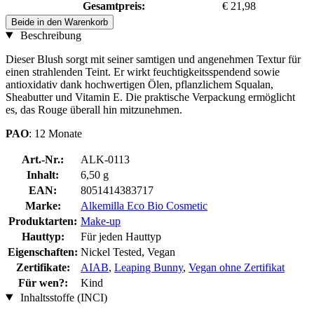
Gesamtpreis:
€ 21,98
Beide in den Warenkorb
Beschreibung
Dieser Blush sorgt mit seiner samtigen und angenehmen Textur für
einen strahlenden Teint. Er wirkt feuchtigkeitsspendend sowie
antioxidativ dank hochwertigen Ölen, pflanzlichem Squalan,
Sheabutter und Vitamin E. Die praktische Verpackung ermöglicht
es, das Rouge überall hin mitzunehmen.
PAO
: 12 Monate
Art.-Nr.:
ALK-0113
Inhalt:
6,50 g
EAN:
8051414383717
Marke:
Alkemilla Eco Bio Cosmetic
Produktarten:
Make-up
Hauttyp:
Für jeden Hauttyp
Eigenschaften:
Nickel Tested, Vegan
Zertifikate:
AIAB
,
Leaping Bunny
,
Vegan ohne Zertifikat
Für wen?:
Kind
Inhaltsstoffe (INCI)