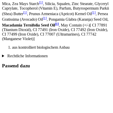
[1]
Mica, Zea Mays Starch
, Silicia, Squalen, Zinc Stearate, Glyceryl
Caprylate, Tocopherol (Vitamin E), Parfum, Butyrospermum Parkii
[1]
[1]
(Shea) Butter
, Prunus Armeniaca (Apricot) Kernel Oil
, Persea
[1]
Gratissima (Avocado) Oil
, Pongamia Glabra (Karanja) Seed Oil,
[1]
Macadamia Ternifolia Seed Oil
, May Contain (+/-)[ CI 77891
(Titanium Dioxid), CI 77491 (Iron Oxide), CI 77492 (Iron Oxide),
CI 77499 (Iron Oxide), CI 77007 (Ultramarines) , CI 77742
(Manganese Violet)]
aus kontrolliert biologischem Anbau
Rechtliche Informationen
Passend dazu