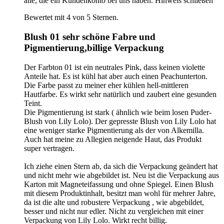
alle, die ein Kundenkonto bei uns haben.
Hinweis schließen
Bewertet mit 4 von 5 Sternen.
Blush 01 sehr schöne Fabre und
Pigmentierung,billige Verpackung
Der Farbton 01 ist ein neutrales Pink, dass keinen violette
Anteile hat. Es ist kühl hat aber auch einen Peachunterton.
Die Farbe passt zu meiner eher kühlen hell-mittleren
Hautfarbe. Es wirkt sehr natürlich und zaubert eine gesunden
Teint.
Die Pigmentierung ist stark ( ähnlich wie beim losen Puder-
Blush von Lily Lolo). Der gepresste Blush von Lily Lolo hat
eine weniger starke Pigmentierung als der von Alkemilla.
Auch hat meine zu Allegien neigende Haut, das Produkt
super vertragen.
Ich ziehe einen Stern ab, da sich die Verpackung geändert hat
und nicht mehr wie abgebildet ist. Neu ist die Verpackung aus
Karton mit Magneteifassung und ohne Spiegel. Einen Blush
mit diesem Produktinhalt, besitzt man wohl für mehrer Jahre,
da ist die alte und robustere Verpackung , wie abgebildet,
besser und nicht nur edler. Nicht zu vergleichen mit einer
Verpackung von Lily Lolo. Wirkt recht billig.