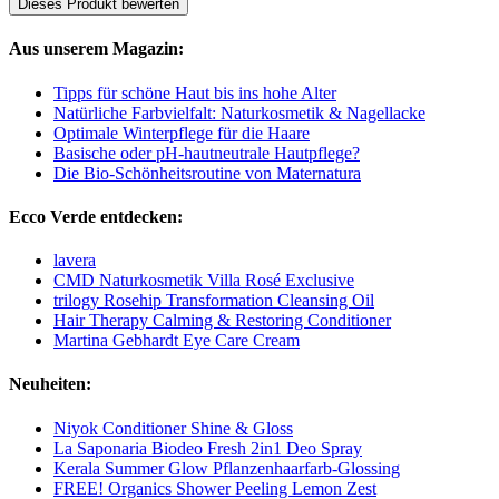
Dieses Produkt bewerten
Aus unserem Magazin:
Tipps für schöne Haut bis ins hohe Alter
Natürliche Farbvielfalt: Naturkosmetik & Nagellacke
Optimale Winterpflege für die Haare
Basische oder pH-hautneutrale Hautpflege?
Die Bio-Schönheitsroutine von Maternatura
Ecco Verde entdecken:
lavera
CMD Naturkosmetik Villa Rosé Exclusive
trilogy Rosehip Transformation Cleansing Oil
Hair Therapy Calming & Restoring Conditioner
Martina Gebhardt Eye Care Cream
Neuheiten:
Niyok Conditioner Shine & Gloss
La Saponaria Biodeo Fresh 2in1 Deo Spray
Kerala Summer Glow Pflanzenhaarfarb-Glossing
FREE! Organics Shower Peeling Lemon Zest