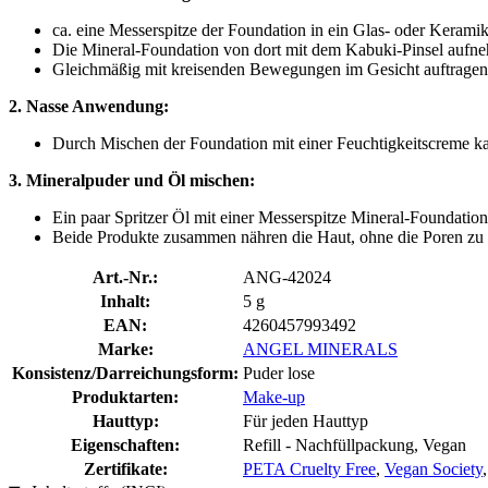
ca. eine Messerspitze der Foundation in ein Glas- oder Keramik
Die Mineral-Foundation von dort mit dem Kabuki-Pinsel aufnehm
Gleichmäßig mit kreisenden Bewegungen im Gesicht auftragen.
2. Nasse Anwendung:
Durch Mischen der Foundation mit einer Feuchtigkeitscreme ka
3. Mineralpuder und Öl mischen:
Ein paar Spritzer Öl mit einer Messerspitze Mineral-Foundatio
Beide Produkte zusammen nähren die Haut, ohne die Poren zu 
Art.-Nr.:
ANG-42024
Inhalt:
5 g
EAN:
4260457993492
Marke:
ANGEL MINERALS
Konsistenz/Darreichungsform:
Puder lose
Produktarten:
Make-up
Hauttyp:
Für jeden Hauttyp
Eigenschaften:
Refill - Nachfüllpackung, Vegan
Zertifikate:
PETA Cruelty Free
,
Vegan Society