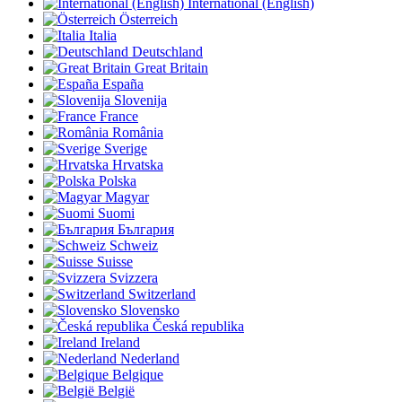
International (English)
Österreich
Italia
Deutschland
Great Britain
España
Slovenija
France
România
Sverige
Hrvatska
Polska
Magyar
Suomi
България
Schweiz
Suisse
Svizzera
Switzerland
Slovensko
Česká republika
Ireland
Nederland
Belgique
België