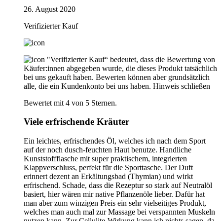
26. August 2020
Verifizierter Kauf
"Verifizierter Kauf“ bedeutet, dass die Bewertung von
Käufer:innen abgegeben wurde, die dieses Produkt tatsächlich
bei uns gekauft haben. Bewerten können aber grundsätzlich
alle, die ein Kundenkonto bei uns haben.
Hinweis schließen
Bewertet mit 4 von 5 Sternen.
Viele erfrischende Kräuter
Ein leichtes, erfrischendes Öl, welches ich nach dem Sport
auf der noch dusch-feuchten Haut benutze. Handliche
Kunststoffflasche mit super praktischem, integrierten
Klappverschluss, perfekt für die Sporttasche. Der Duft
erinnert dezent an Erkältungsbad (Thymian) und wirkt
erfrischend. Schade, dass die Rezeptur so stark auf Neutralöl
basiert, hier wären mir native Pflanzenöle lieber. Dafür hat
man aber zum winzigen Preis ein sehr vielseitiges Produkt,
welches man auch mal zur Massage bei verspannten Muskeln
nutzen kann. Zur Cellulite-Wirkung kann ich nichts sagen, da