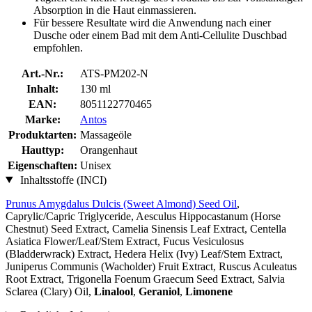
Absorption in die Haut einmassieren.
Für bessere Resultate wird die Anwendung nach einer
Dusche oder einem Bad mit dem Anti-Cellulite Duschbad
empfohlen.
Art.-Nr.:
ATS-PM202-N
Inhalt:
130 ml
EAN:
8051122770465
Marke:
Antos
Produktarten:
Massageöle
Hauttyp:
Orangenhaut
Eigenschaften:
Unisex
Inhaltsstoffe (INCI)
Prunus Amygdalus Dulcis (Sweet Almond) Seed Oil
,
Caprylic/Capric Triglyceride, Aesculus Hippocastanum (Horse
Chestnut) Seed Extract, Camelia Sinensis Leaf Extract, Centella
Asiatica Flower/Leaf/Stem Extract, Fucus Vesiculosus
(Bladderwrack) Extract, Hedera Helix (Ivy) Leaf/Stem Extract,
Juniperus Communis (Wacholder) Fruit Extract, Ruscus Aculeatus
Root Extract, Trigonella Foenum Graecum Seed Extract, Salvia
Sclarea (Clary) Oil,
Linalool
,
Geraniol
,
Limonene