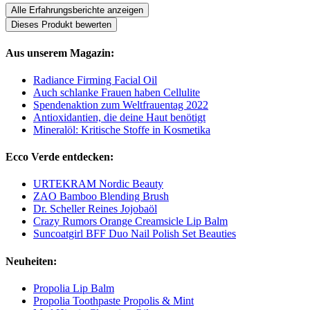
Alle Erfahrungsberichte anzeigen
Dieses Produkt bewerten
Aus unserem Magazin:
Radiance Firming Facial Oil
Auch schlanke Frauen haben Cellulite
Spendenaktion zum Weltfrauentag 2022
Antioxidantien, die deine Haut benötigt
Mineralöl: Kritische Stoffe in Kosmetika
Ecco Verde entdecken:
URTEKRAM Nordic Beauty
ZAO Bamboo Blending Brush
Dr. Scheller Reines Jojobaöl
Crazy Rumors Orange Creamsicle Lip Balm
Suncoatgirl BFF Duo Nail Polish Set Beauties
Neuheiten:
Propolia Lip Balm
Propolia Toothpaste Propolis & Mint