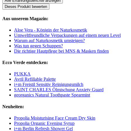
Alle Erfahrungsberichte anzeigen
Dieses Produkt bewerten
Aus unserem Magazin:
Aloe Vera - Königin der Naturkosmetik
Umweltfreundliche Verpackungen auf einem neuen Level
Warum auf Naturkosmetik umsteigen?
Was tun gegen Schuppen?
Die richtige Hautpflege bei MNS & Masken finden
Ecco Verde entdecken:
PUKKA
Avril Refillable Palette
i+m Freistil Sensitiv Reinigungsmilch
SAINT CHARLES Ölmischung Anxiety Guard
georganics Natural Toothpaste Spearmint
Neuheiten:
Propolia Moisturising Face Cream Dry Skin
Propolia Organic Evening Syrup
i+m Berlin Refresh Shower Gel