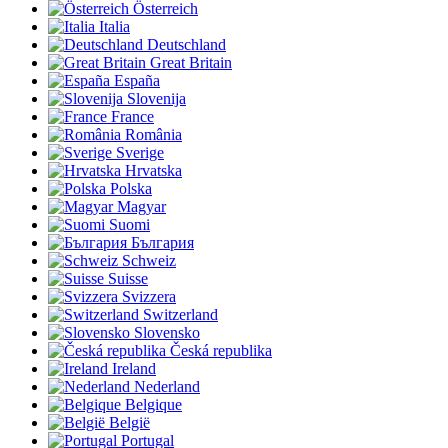
Österreich
Italia
Deutschland
Great Britain
España
Slovenija
France
România
Sverige
Hrvatska
Polska
Magyar
Suomi
България
Schweiz
Suisse
Svizzera
Switzerland
Slovensko
Česká republika
Ireland
Nederland
Belgique
België
Portugal