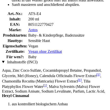
direkt in das Wasser geben oder auf Babys Haut anwenden.
Sanft massieren und anschließend abspülen.
Art.-Nr.:
ATS-E4
Inhalt:
200 ml
EAN:
8051122770427
Marke:
Antos
Produktarten:
Baby- & Kinderpflege, Badezusätze
Hauttyp:
Sensible Haut
Eigenschaften:
Vegan
Zertifikate:
Vegan ohne Zertifikat
Für wen?:
Baby
Inhaltsstoffe (INCI)
Aqua, Zinc Coco-Sulfate, Cocamidopropyl Betaine, Propandiol,
[1]
Glycerin, Mel (Honey), Calendula Officinalis Flower Extract
,
[1]
Chamomilla Recutita (Matricaria) Flower Extract
, Tilia
[1]
Platyphyllos Flower Water
, Malva Sylvestris (Malva) Flower
Extract, Sodium Anisate, Sodium Levulinate, Parfum, Lactic Acid,
Hexyl Cinnamal
aus kontrolliert biologischem Anbau