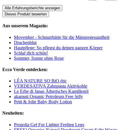
Alle Erfahrungsberichte anzeigen
Dieses Produkt bewerten
Aus unserem Magazin:
Movember - Schnurrbärte für die Männergesundheit
Drachenblut
Hautpflege: So pflegst du deinen ganzen Körper
Schlaf dich schön!
Sommer, Sonne ohne Reue
Ecco Verde entdecken:
LÉA NATURE SO BiO étic
VERDESATIVA Zahnpasta Aktivkohle
Le Erbe di Janas Ätherisches Kamillenöl
akamuti Organic Petroleum Free Jelly
Petit & Jolie Baby Body Lotion
Neuheiten:
Propolia Gel For Lighter Feeling Legs
FREE! Organics Natural Deodorant Cream Salty Waves