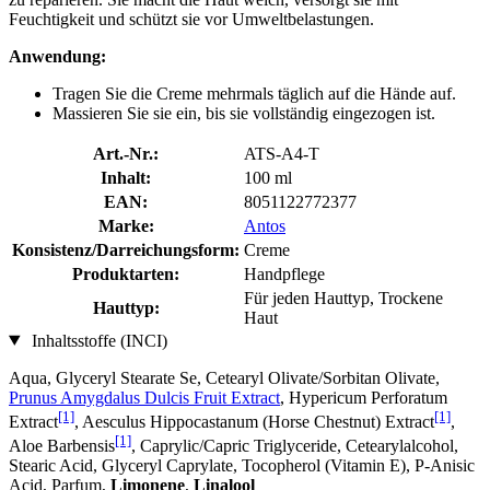
Feuchtigkeit und schützt sie vor Umweltbelastungen.
Anwendung:
Tragen Sie die Creme mehrmals täglich auf die Hände auf.
Massieren Sie sie ein, bis sie vollständig eingezogen ist.
Art.-Nr.:
ATS-A4-T
Inhalt:
100 ml
EAN:
8051122772377
Marke:
Antos
Konsistenz/Darreichungsform:
Creme
Produktarten:
Handpflege
Für jeden Hauttyp, Trockene
Hauttyp:
Haut
Inhaltsstoffe (INCI)
Aqua, Glyceryl Stearate Se, Cetearyl Olivate/Sorbitan Olivate,
Prunus Amygdalus Dulcis Fruit Extract
, Hypericum Perforatum
[1]
[1]
Extract
, Aesculus Hippocastanum (Horse Chestnut) Extract
,
[1]
Aloe Barbensis
, Caprylic/Capric Triglyceride, Cetearylalcohol,
Stearic Acid, Glyceryl Caprylate, Tocopherol (Vitamin E), P-Anisic
Acid, Parfum,
Limonene
,
Linalool