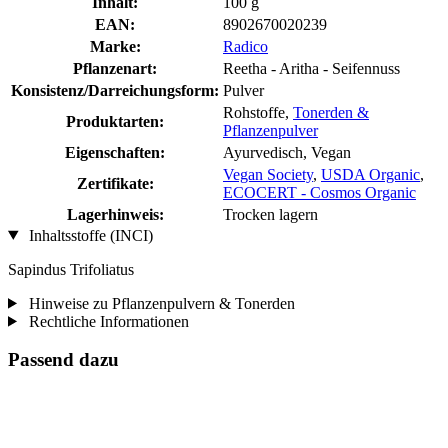
Inhalt:
100 g
EAN:
8902670020239
Marke:
Radico
Pflanzenart:
Reetha - Aritha - Seifennuss
Konsistenz/Darreichungsform:
Pulver
Rohstoffe,
Tonerden &
Produktarten:
Pflanzenpulver
Eigenschaften:
Ayurvedisch, Vegan
Vegan Society
,
USDA Organic
,
Zertifikate:
ECOCERT - Cosmos Organic
Lagerhinweis:
Trocken lagern
Inhaltsstoffe (INCI)
Sapindus Trifoliatus
Hinweise zu Pflanzenpulvern & Tonerden
Rechtliche Informationen
Passend dazu