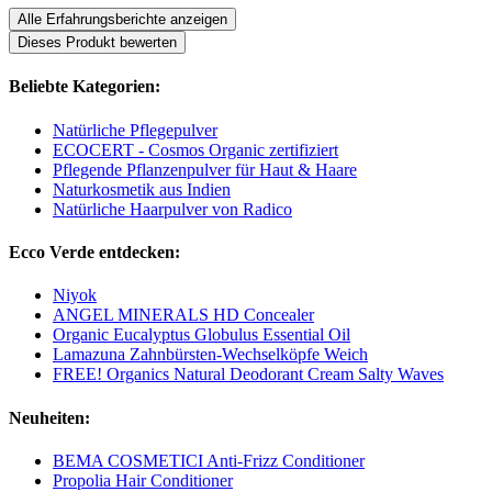
Alle Erfahrungsberichte anzeigen
Dieses Produkt bewerten
Beliebte Kategorien:
Natürliche Pflegepulver
ECOCERT - Cosmos Organic zertifiziert
Pflegende Pflanzenpulver für Haut & Haare
Naturkosmetik aus Indien
Natürliche Haarpulver von Radico
Ecco Verde entdecken:
Niyok
ANGEL MINERALS HD Concealer
Organic Eucalyptus Globulus Essential Oil
Lamazuna Zahnbürsten-Wechselköpfe Weich
FREE! Organics Natural Deodorant Cream Salty Waves
Neuheiten:
BEMA COSMETICI Anti-Frizz Conditioner
Propolia Hair Conditioner