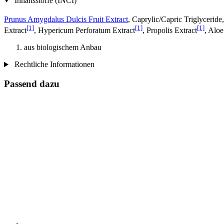
Inhaltsstoffe (INCI)
Prunus Amygdalus Dulcis Fruit Extract
, Caprylic/Capric Triglycerid
[1]
[1]
[1]
Extract
, Hypericum Perforatum Extract
, Propolis Extract
, Aloe
aus biologischem Anbau
Rechtliche Informationen
Passend dazu