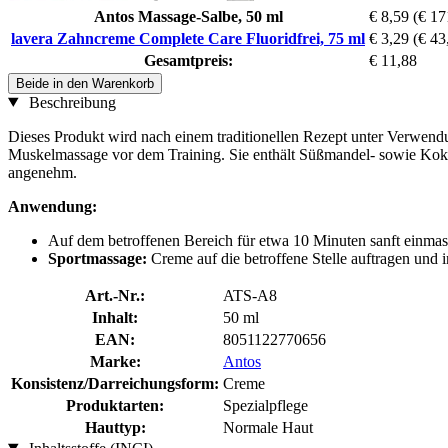
Antos Massage-Salbe, 50 ml
€ 8,59
(€ 17
lavera Zahncreme Complete Care Fluoridfrei, 75 ml
€ 3,29
(€ 43,
Gesamtpreis:
€ 11,88
Beide in den Warenkorb
Beschreibung
Dieses Produkt wird nach einem traditionellen Rezept unter Verwendu
Muskelmassage vor dem Training. Sie enthält Süßmandel- sowie Kokos
angenehm.
Anwendung:
Auf dem betroffenen Bereich für etwa 10 Minuten sanft einmass
Sportmassage:
Creme auf die betroffene Stelle auftragen und i
Art.-Nr.:
ATS-A8
Inhalt:
50 ml
EAN:
8051122770656
Marke:
Antos
Konsistenz/Darreichungsform:
Creme
Produktarten:
Spezialpflege
Hauttyp:
Normale Haut