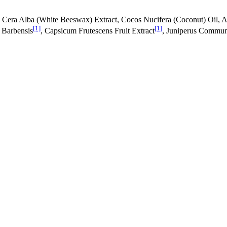
e, Cera Alba (White Beeswax) Extract, Cocos Nucifera (Coconut) Oil, 
[1]
[1]
 Barbensis
, Capsicum Frutescens Fruit Extract
, Juniperus Commun