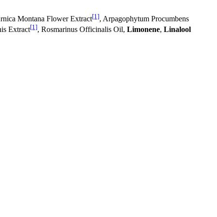
[1]
Arnica Montana Flower Extract
, Arpagophytum Procumbens
[1]
is Extract
, Rosmarinus Officinalis Oil,
Limonene
,
Linalool