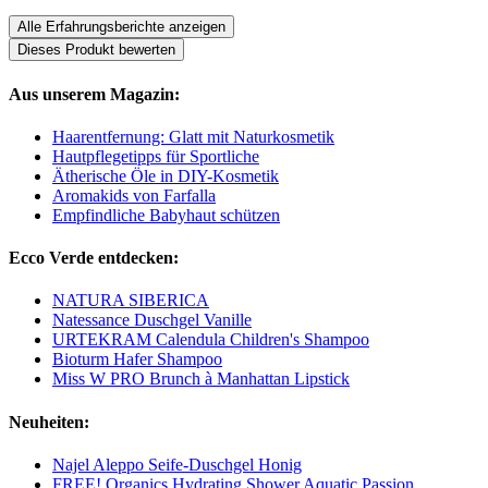
Alle Erfahrungsberichte anzeigen
Dieses Produkt bewerten
Aus unserem Magazin:
Haarentfernung: Glatt mit Naturkosmetik
Hautpflegetipps für Sportliche
Ätherische Öle in DIY-Kosmetik
Aromakids von Farfalla
Empfindliche Babyhaut schützen
Ecco Verde entdecken:
NATURA SIBERICA
Natessance Duschgel Vanille
URTEKRAM Calendula Children's Shampoo
Bioturm Hafer Shampoo
Miss W PRO Brunch à Manhattan Lipstick
Neuheiten:
Najel Aleppo Seife-Duschgel Honig
FREE! Organics Hydrating Shower Aquatic Passion