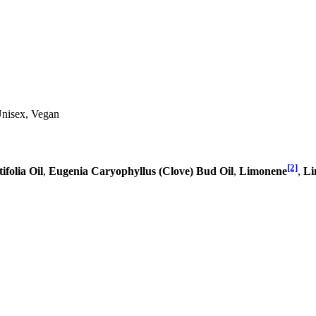
Unisex, Vegan
[2]
folia Oil
,
Eugenia Caryophyllus (Clove) Bud Oil
,
Limonene
,
Li