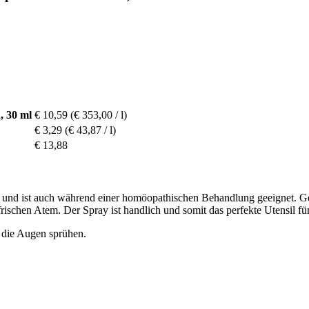
, 30 ml
€ 10,59
(€ 353,00 / l)
€ 3,29
(€ 43,87 / l)
€ 13,88
l und ist auch während einer homöopathischen Behandlung geeignet. 
schen Atem. Der Spray ist handlich und somit das perfekte Utensil fü
n die Augen sprühen.