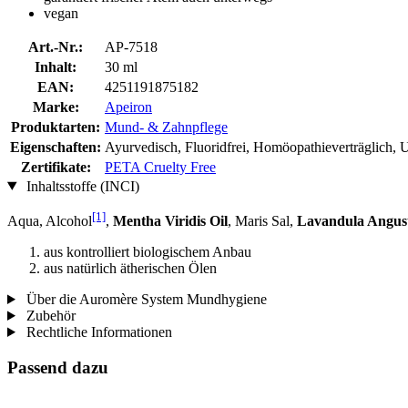
vegan
Art.-Nr.:
AP-7518
Inhalt:
30 ml
EAN:
4251191875182
Marke:
Apeiron
Produktarten:
Mund- & Zahnpflege
Eigenschaften:
Ayurvedisch, Fluoridfrei, Homöopathieverträglich, 
Zertifikate:
PETA Cruelty Free
Inhaltsstoffe (INCI)
[1]
Aqua, Alcohol
,
Mentha Viridis Oil
, Maris Sal,
Lavandula Angusti
aus kontrolliert biologischem Anbau
aus natürlich ätherischen Ölen
Über die Auromère System Mundhygiene
Zubehör
Rechtliche Informationen
Passend dazu