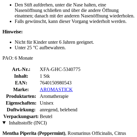
Den Stift aufdrehen, unter die Nase halten, eine
Nasenöffnung schließen und über die andere Öffnung
einatmen; danach mit der anderen Nasenöffnung wiederholen.
Falls gewünscht, kann dieser Vorgang wiederholt werden.
Hinweise:
Nicht für Kinder unter 6 Jahren geeignet.
Unter 25 °C aufbewahren.
PAO: 6 Monate
Art.-Nr.:
XFA-GHC-5340775
Inhalt:
1 Stk
EAN:
7640150980543
Marke:
AROMASTICK
Produktarten:
Aromatherapie
Eigenschaften:
Unisex
Duftwirkung:
anregend, belebend
Verpackungsart:
Beutel
Inhaltsstoffe (INCI)
Mentha Piperita (Peppermint)
, Rosmarinus Officinalis, Citrus