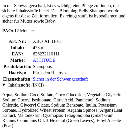
In der Schwangerschaft, ist es wichtig, eine Pflege zu finden, die
sichere Inhaltsstoffe bietet. Das Blooming Belly Shampoo wurde
eigens für diese Zeit formuliert. Es reinigt sanft, ist hypoallergen und
sicher für Mutter sowie Baby.
PAO:
12 Monate
Art.-Nr.:
XBO-AT-11011
Inhalt:
473 ml
EAN:
626232110111
Marke:
ATTITUDE
Produktarten:
Shampoos
Haartyp:
Für jeden Haartyp
Eigenschaften:
Sicher in der Schwangerschaft
Inhaltsstoffe (INCI)
Aqua, Sodium Coco­ Sulfate, Coco Glucoside, Vegetable Glycerin,
Sodium Cocoyl Isethionate, Citric Acid, Panthenol, Sodium
Chloride, Glyceryl Oleate, Sodium Benzoate, Inulin, Potassium
Sorbate, Hydrolized Wheat Protein, Argania Spinosa (Argan) Leaf
Extract, Maltodextrin, Cyamopsis Tetragonoloba (Guar) Gum,
Ricinus Communis Oil, 3-Hexenol (Green Leaves), Ethyl Acetate
(Pear)