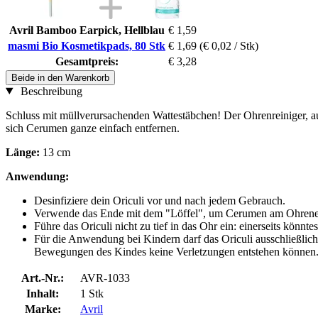
Avril Bamboo Earpick, Hellblau
€ 1,59
masmi Bio Kosmetikpads, 80 Stk
€ 1,69
(€ 0,02 / Stk)
Gesamtpreis:
€ 3,28
Beide in den Warenkorb
Beschreibung
Schluss mit müllverursachenden Wattestäbchen! Der Ohrenreiniger, auc
sich Cerumen ganze einfach entfernen.
Länge:
13 cm
Anwendung:
Desinfiziere dein Oriculi vor und nach jedem Gebrauch.
Verwende das Ende mit dem "Löffel", um Cerumen am Ohrenei
Führe das Oriculi nicht zu tief in das Ohr ein: einerseits könnt
Für die Anwendung bei Kindern darf das Oriculi ausschließli
Bewegungen des Kindes keine Verletzungen entstehen können
Art.-Nr.:
AVR-1033
Inhalt:
1 Stk
Marke:
Avril