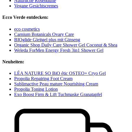
Natürliche Rosendüfte
Vegane Gesichtscremes
Ecco Verde entdecken:
eco cosmetics
Carnium Botanicals Ovary Care
BIOglide Gleitgel plus mit Ginseng
Organic Shop Daily Care Shower Gel Coconut & Shea
Weleda ForMen Energy Fresh 3in1 Shower Gel
Neuheiten:
LÉA NATURE SO BiO étic OSTEO+ Cryo Gel
Propolia Repairing Foot Cream
Sublimactive Peau mature Nourishing Cream
Propolia Toning Lotion
Exo Boost Firm & Lift Tuchmaske Granatapfel