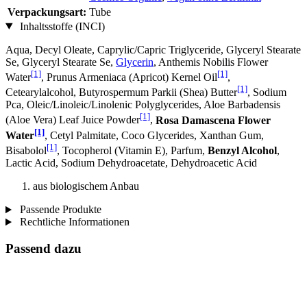
Verpackungsart:
Tube
Inhaltsstoffe (INCI)
Aqua, Decyl Oleate, Caprylic/Capric Triglyceride, Glyceryl Stearate
Se, Glyceryl Stearate Se,
Glycerin
, Anthemis Nobilis Flower
[1]
[1]
Water
, Prunus Armeniaca (Apricot) Kernel Oil
,
[1]
Cetearylalcohol, Butyrospermum Parkii (Shea) Butter
, Sodium
Pca, Oleic/Linoleic/Linolenic Polyglycerides, Aloe Barbadensis
[1]
(Aloe Vera) Leaf Juice Powder
,
Rosa Damascena Flower
[1]
Water
, Cetyl Palmitate, Coco Glycerides, Xanthan Gum,
[1]
Bisabolol
, Tocopherol (Vitamin E), Parfum,
Benzyl Alcohol
,
Lactic Acid, Sodium Dehydroacetate, Dehydroacetic Acid
aus biologischem Anbau
Passende Produkte
Rechtliche Informationen
Passend dazu