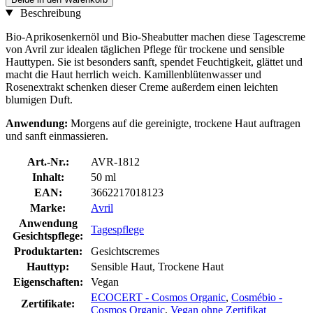
Beschreibung
Bio-Aprikosenkernöl und Bio-Sheabutter machen diese Tagescreme
von Avril zur idealen täglichen Pflege für trockene und sensible
Hauttypen. Sie ist besonders sanft, spendet Feuchtigkeit, glättet und
macht die Haut herrlich weich. Kamillenblütenwasser und
Rosenextrakt schenken dieser Creme außerdem einen leichten
blumigen Duft.
Anwendung:
Morgens auf die gereinigte, trockene Haut auftragen
und sanft einmassieren.
Art.-Nr.:
AVR-1812
Inhalt:
50 ml
EAN:
3662217018123
Marke:
Avril
Anwendung
Tagespflege
Gesichtspflege:
Produktarten:
Gesichtscremes
Hauttyp:
Sensible Haut, Trockene Haut
Eigenschaften:
Vegan
ECOCERT - Cosmos Organic
,
Cosmébio -
Zertifikate:
Cosmos Organic
,
Vegan ohne Zertifikat