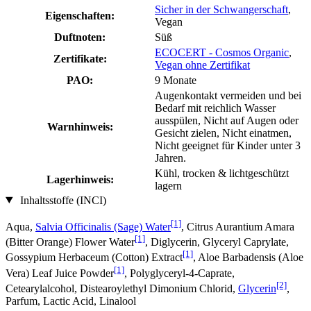
Sicher in der Schwangerschaft
,
Eigenschaften:
Vegan
Duftnoten:
Süß
ECOCERT - Cosmos Organic
,
Zertifikate:
Vegan ohne Zertifikat
PAO:
9 Monate
Augenkontakt vermeiden und bei
Bedarf mit reichlich Wasser
ausspülen, Nicht auf Augen oder
Warnhinweis:
Gesicht zielen, Nicht einatmen,
Nicht geeignet für Kinder unter 3
Jahren.
Kühl, trocken & lichtgeschützt
Lagerhinweis:
lagern
Inhaltsstoffe (INCI)
[1]
Aqua,
Salvia Officinalis (Sage) Water
, Citrus Aurantium Amara
[1]
(Bitter Orange) Flower Water
, Diglycerin, Glyceryl Caprylate,
[1]
Gossypium Herbaceum (Cotton) Extract
, Aloe Barbadensis (Aloe
[1]
Vera) Leaf Juice Powder
, Polyglyceryl-4-Caprate,
[2]
Cetearylalcohol, Distearoylethyl Dimonium Chlorid,
Glycerin
,
Parfum, Lactic Acid, Linalool