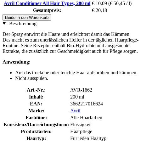
Avril Conditioner All Hair Types, 200 ml
€ 10,09
(€ 50,45 / l)
Gesamtpreis:
€ 20,18
Beide in den Warenkorb
Beschreibung
Der Spray entwirrt die Haare und erleichtert damit das Kämmen.
Das macht es zum unerlässlichen Helfer in der täglichen Haarpflege-
Routine. Seine Rezeptur enthält Bio-Hydrolate und ausgesuchte
Extrakte, die zusätzlich zur Geschmeidigkeit auch für Pflege sorgen.
Anwendung:
Auf das trockene oder feuchte Haar aufsprühen und kämmen.
Nicht ausspülen.
Art.-Nr.:
AVR-1662
Inhalt:
200 ml
EAN:
3662217016624
Marke:
Avril
Farbtöne:
Alle Haarfarben
Konsistenz/Darreichungsform:
Flüssigkeit
Produktarten:
Haarpflege
Haartyp:
Für jeden Haartyp