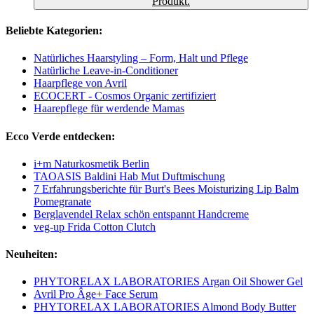
Produkt.
Beliebte Kategorien:
Natürliches Haarstyling – Form, Halt und Pflege
Natürliche Leave-in-Conditioner
Haarpflege von Avril
ECOCERT - Cosmos Organic zertifiziert
Haarepflege für werdende Mamas
Ecco Verde entdecken:
i+m Naturkosmetik Berlin
TAOASIS Baldini Hab Mut Duftmischung
7 Erfahrungsberichte für Burt's Bees Moisturizing Lip Balm
Pomegranate
Berglavendel Relax schön entspannt Handcreme
veg-up Frida Cotton Clutch
Neuheiten:
PHYTORELAX LABORATORIES Argan Oil Shower Gel
Avril Pro Âge+ Face Serum
PHYTORELAX LABORATORIES Almond Body Butter