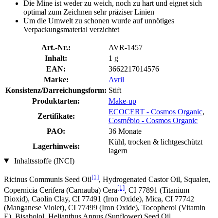
Die Mine ist weder zu weich, noch zu hart und eignet sich
optimal zum Zeichnen sehr präziser Linien
Um die Umwelt zu schonen wurde auf unnötiges
Verpackungsmaterial verzichtet
Art.-Nr.:
AVR-1457
Inhalt:
1 g
EAN:
3662217014576
Marke:
Avril
Konsistenz/Darreichungsform:
Stift
Produktarten:
Make-up
ECOCERT - Cosmos Organic
,
Zertifikate:
Cosmébio - Cosmos Organic
PAO:
36 Monate
Kühl, trocken & lichtgeschützt
Lagerhinweis:
lagern
Inhaltsstoffe (INCI)
[1]
Ricinus Communis Seed Oil
, Hydrogenated Castor Oil, Squalen,
[1]
Copernicia Cerifera (Carnauba) Cera
, CI 77891 (Titanium
Dioxid), Caolin Clay, CI 77491 (Iron Oxide), Mica, CI 77742
(Manganese Violet), CI 77499 (Iron Oxide), Tocopherol (Vitamin
E), Bisabolol, Helianthus Annus (Sunflower) Seed Oil