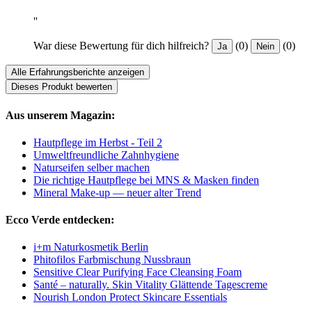
''
War diese Bewertung für dich hilfreich?
(0)
(0)
Ja
Nein
Alle Erfahrungsberichte anzeigen
Dieses Produkt bewerten
Aus unserem Magazin:
Hautpflege im Herbst - Teil 2
Umweltfreundliche Zahnhygiene
Naturseifen selber machen
Die richtige Hautpflege bei MNS & Masken finden
Mineral Make-up — neuer alter Trend
Ecco Verde entdecken:
i+m Naturkosmetik Berlin
Phitofilos Farbmischung Nussbraun
Sensitive Clear Purifying Face Cleansing Foam
Santé – naturally. Skin Vitality Glättende Tagescreme
Nourish London Protect Skincare Essentials