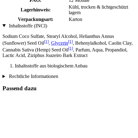
PAO:
12 Monate
Kühl, trocken & lichtgeschützt
Lagerhinweis:
lagern
Verpackungsart:
Karton
Inhaltsstoffe (INCI)
Sodium Coco­ Sulfate, Stearyl Alcohol, Helianthus Annus
[1]
[1]
(Sunflower) Seed Oil
,
Glycerin
, Behenylalkohol, Caolin Clay,
[1]
Cannabis Sativa (Hemp) Seed Oil
, Parfum, Aqua, Propandiol,
Lactic Acid, Ziziphus Joazeiro Bark Extract
Inhaltsstoffe aus biologischem Anbau
Rechtliche Informationen
Passend dazu