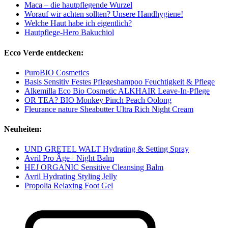
Maca – die hautpflegende Wurzel
Worauf wir achten sollten? Unsere Handhygiene!
Welche Haut habe ich eigentlich?
Hautpflege-Hero Bakuchiol
Ecco Verde entdecken:
PuroBIO Cosmetics
Basis Sensitiv Festes Pflegeshampoo Feuchtigkeit & Pflege
Alkemilla Eco Bio Cosmetic ALKHAIR Leave-In-Pflege
OR TEA? BIO Monkey Pinch Peach Oolong
Fleurance nature Sheabutter Ultra Rich Night Cream
Neuheiten:
UND GRETEL WALT Hydrating & Setting Spray
Avril Pro Âge+ Night Balm
HEJ ORGANIC Sensitive Cleansing Balm
Avril Hydrating Styling Jelly
Propolia Relaxing Foot Gel