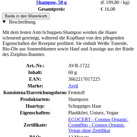
Shampoo, 50 g
(€ 199,80 / kg)
Gesamtpreis:
€ 16,08
Beide in den Warenkorb
Beschreibung
Mit dem festen Anti-Schuppen-Shampoo werden die Haare
schonend gereinigt, während die Kopfhaut von den pflegenden
Eigenschaften der Rezeptur profitiert. Sie enthält Weiße Tonerde,
Bio-Öle aus Sonnenblumen sowie Hanf und Auszüge aus der Rinde
des Ziziphus-Baumes.
Art.-Nr.:
AVR-1722
Inhalt:
60 g
EAN:
3662217017225
Marke:
Avril
Konsistenz/Darreichungsform:
Feststoff
Produktarten:
Shampoos
Haartyp:
Schuppiges Haar
Eigenschaften:
Plastikfrei, Unisex, Vegan
ECOCERT - Cosmos Organic
,
Zertifikate:
Cosmébio - Cosmos Organic
,
Vegan ohne Zertifikat