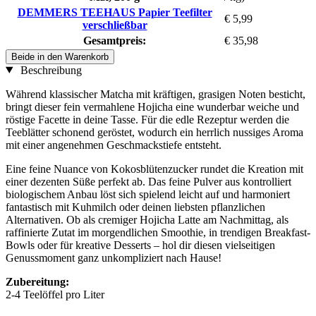
DEMMERS TEEHAUS Papier Teefilter
€ 5,99
verschließbar
Gesamtpreis:
€ 35,98
Beide in den Warenkorb
Beschreibung
Während klassischer Matcha mit kräftigen, grasigen Noten besticht,
bringt dieser fein vermahlene Hojicha eine wunderbar weiche und
röstige Facette in deine Tasse. Für die edle Rezeptur werden die
Teeblätter schonend geröstet, wodurch ein herrlich nussiges Aroma
mit einer angenehmen Geschmackstiefe entsteht.
Eine feine Nuance von Kokosblütenzucker rundet die Kreation mit
einer dezenten Süße perfekt ab. Das feine Pulver aus kontrolliert
biologischem Anbau löst sich spielend leicht auf und harmoniert
fantastisch mit Kuhmilch oder deinen liebsten pflanzlichen
Alternativen. Ob als cremiger Hojicha Latte am Nachmittag, als
raffinierte Zutat im morgendlichen Smoothie, in trendigen Breakfast-
Bowls oder für kreative Desserts – hol dir diesen vielseitigen
Genussmoment ganz unkompliziert nach Hause!
Zubereitung:
2-4 Teelöffel pro Liter