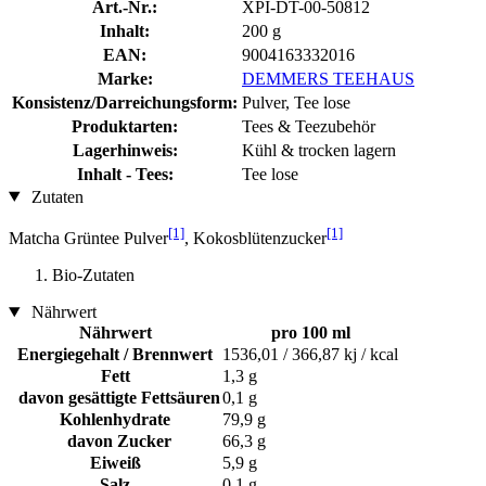
Art.-Nr.:
XPI-DT-00-50812
Inhalt:
200 g
EAN:
9004163332016
Marke:
DEMMERS TEEHAUS
Konsistenz/Darreichungsform:
Pulver, Tee lose
Produktarten:
Tees & Teezubehör
Lagerhinweis:
Kühl & trocken lagern
Inhalt - Tees:
Tee lose
Zutaten
[1]
[1]
Matcha Grüntee Pulver
, Kokosblütenzucker
Bio-Zutaten
Nährwert
Nährwert
pro 100 ml
Energiegehalt / Brennwert
1536,01 / 366,87 kj / kcal
Fett
1,3 g
davon gesättigte Fettsäuren
0,1 g
Kohlenhydrate
79,9 g
davon Zucker
66,3 g
Eiweiß
5,9 g
Salz
0,1 g