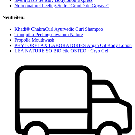
lavera Basis Sensitiv Bodylotion Express
Noireônaturel Peeling-Seife "Granité de Goyave"
Neuheiten:
Khadi® ChakraCurl Ayurvedic Curl Shampoo
Tranquillo Peelingschwamm Nature
Propolia Mouthwash
PHYTORELAX LABORATORIES Argan Oil Body Lotion
LÉA NATURE SO BiO étic OSTEO+ Cryo Gel