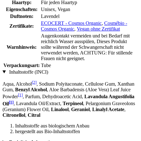
Haartyp:
Für jeden Haartyp
Eigenschaften:
Unisex, Vegan
Duftnoten:
Lavendel
ECOCERT - Cosmos Organic
,
Cosmébio -
Zertifikate:
Cosmos Organic
,
Vegan ohne Zertifikat
Augenkontakt vermeiden und bei Bedarf mit
reichlich Wasser ausspülen, Dieses Produkt
Warnhinweis:
sollte während der Schwangerschaft nicht
verwendet werden, ACHTUNG: Für stillende
Frauen nicht geeignet.
Verpackungsart:
Tube
Inhaltsstoffe (INCI)
[2]
Aqua, Alcohol
, Sodium Polyitaconate, Cellulose Gum, Xanthan
Gum,
Benzyl Alcohol
, Aloe Barbadensis (Aloe Vera) Leaf Juice
[1]
Powder
, Parfum, Dehydroacetic Acid,
Lavandula Angustifolia
[1]
Oil
, Lavandula Oil/Extract,
Terpineol
, Pelargonium Graveolons
(Geranium) Flower Oil,
Linalool
,
Geraniol
,
Linalyl Acetate
,
Citronellol
,
Citral
Inhaltsstoffe aus biologischem Anbau
hergestellt aus Bio-Inhaltsstoffen