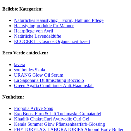
Beliebte Kategorien:
Natürliches Haarstyling – Form, Halt und Pflege
Haarstylingprodukte für Männer
Haarpflege von Avril
Natürliche Lavendeldüfte
ECOCERT - Cosmos Organic zertifiziert
Ecco Verde entdecken:
lavera
soulbottles Skala
URANG Glow Oil Serum
La Saponaria Duftmischung Bocciolo
Green Agafia Conditioner Anti-Haarausfall
Neuheiten:
Propolia Active Soap
Exo Boost Firm & Lift Tuchmaske Granatapfel
Khadi® ChakraCurl Ayurvedic Curl Gel
Kerala Summer Glow Pflanzenhaarfarb-Glossing
PHYTORELAX LABORATORIES Almond Body Butter