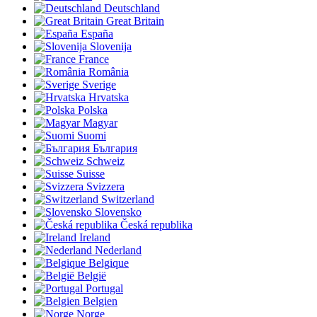
Deutschland
Great Britain
España
Slovenija
France
România
Sverige
Hrvatska
Polska
Magyar
Suomi
България
Schweiz
Suisse
Svizzera
Switzerland
Slovensko
Česká republika
Ireland
Nederland
Belgique
België
Portugal
Belgien
Norge