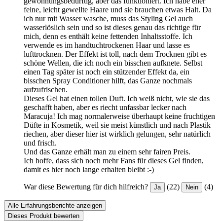
gewöhnungsbedürftig, aber das funktioniert. Ich habe eher
feine, leicht gewellte Haare und sie brauchen etwas Halt. Da
ich nur mit Wasser wasche, muss das Styling Gel auch
wasserlöslich sein und so ist dieses genau das richtige für
mich, denn es enthält keine fettenden Inhaltsstoffe. Ich
verwende es im handtuchtrockenen Haar und lasse es
lufttrocknen. Der Effekt ist toll, nach dem Trocknen gibt es
schöne Wellen, die ich noch ein bisschen aufknete. Selbst
einen Tag später ist noch ein stützender Effekt da, ein
bisschen Spray Conditioner hilft, das Ganze nochmals
aufzufrischen.
Dieses Gel hat einen tollen Duft. Ich weiß nicht, wie sie das
geschafft haben, aber es riecht unfassbar lecker nach
Maracuja! Ich mag normalerweise überhaupt keine fruchtigen
Düfte in Kosmetik, weil sie meist künstlich und nach Plastik
riechen, aber dieser hier ist wirklich gelungen, sehr natürlich
und frisch.
Und das Ganze erhält man zu einem sehr fairen Preis.
Ich hoffe, dass sich noch mehr Fans für dieses Gel finden,
damit es hier noch lange erhalten bleibt :-)
War diese Bewertung für dich hilfreich?
(22)
(4)
Ja
Nein
Alle Erfahrungsberichte anzeigen
Dieses Produkt bewerten