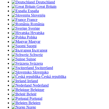
Deutschland
Great Britain
España
Slovenija
France
România
Sverige
Hrvatska
Polska
Magyar
Suomi
България
Schweiz
Suisse
Svizzera
Switzerland
Slovensko
Česká republika
Ireland
Nederland
Belgique
België
Portugal
Belgien
Norge