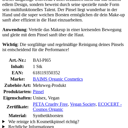
edlem Design, sondern beweist durch seine spezielle runde Form
sein multifunktionelles Talent. Der Pinsel liegt wunderbar in der
Hand und die super weichen Borsten ermöglichen dir dein Make-up
sanft aber effizient in die Haut einzuarbeiten.
Anwendung
: Verteile das Makeup in einer kreisenden Bewegung
und gleite mit dem Pinsel sanft über die Haut.
Wichtig
: Die sorgfältige und regelmäßige Reinigung deines Pinsels
ist entscheidend für die Performance!
Art.-Nr.:
BAI-PI65
Inhalt:
1 Stk
EAN:
618119350352
Marke:
BAIMS Organic Cosmetics
Zubehör-Art:
Mehrweg-Produkt
Produktarten:
Pinsel
Eigenschaften:
Unisex, Vegan
PETA Cruelty Free
,
Vegan Society
,
ECOCERT -
Zertifikate:
Cosmos Organic
Material:
Synthetikborsten
Wie reinige ich Kosmetikpinsel richtig?
Rechtliche Informationen