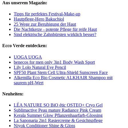
Aus unserem Magazin:
Tipps für perfektes Festival-Make-up
Hautpflege-Hero Bakuchiol
25 Wege zur Beruhigung der Haut
Die Nachtkerze - potente Pflege für reife Haut
Sind elektrische Zahnbürsten wirklich besser?
Ecco Verde entdecken:
UOGA UOGA
benecos for men only 3in1 Body Wash Sport
Lily Lolo Natural Eye Pencil
SPF50 Plant Stem Cell Ultra-Shield Sunscreen Face
Alkemilla Eco Bio Cosmetic ALKHAIR Shampoo mit
saurem pH-Wert
Neuheiten:
LÉA NATURE SO BiO étic OSTEO+ Cryo Gel
Sublimactive Peau mature Radiance Pink Cream
Kerala Summer Glow Pflanzenhaarfarb-Glossing
La Saponaria 2in1 Rasiercreme & Gesichtspflege
Niyok Conditioner Shine & Gloss