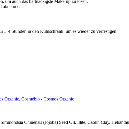
n, um auch das hartnäckigste Make-up zu lösen.
d abnehmen.
für 3-4 Stunden in den Kühlschrank, um es wieder zu verfestigen.
s Organic
,
Cosmébio - Cosmos Organic
, Simmondsia Chinensis (Jojoba) Seed Oil, Illite, Caolin Clay, Heliant