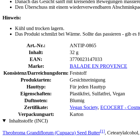
Danach das Gesicht sanft mit kreisenden Bewegungen massiere
Den Überschuss mit einem wiederverwendbaren Abschminkpa
Hinweis:
Kühl und trocken lagern.
Das Produkt schmilzt bei Wärme. Sollte das passieren - gib es 
Art.-Nr.:
ANTIP-0865
Inhalt:
32 g
EAN:
3770023147033
Marke:
BALADE EN PROVENCE
Konsistenz/Darreichungsform:
Feststoff
Produktarten:
Gesichtsreinigung
Hauttyp:
Für jeden Hauttyp
Eigenschaften:
Plastikfrei, Sulfatfrei, Vegan
Duftnoten:
Blumig
Zertifikate:
Vegan Society
,
ECOCERT - Cosmo
Verpackungsart:
Karton
Inhaltsstoffe (INCI)
[1]
Theobroma Grandiflorum (Cupuacu) Seed Butter
, Cetearylalcohol