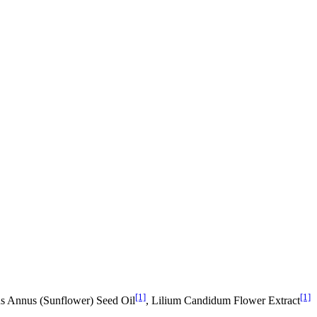
[1]
[1]
hus Annus (Sunflower) Seed Oil
, Lilium Candidum Flower Extract