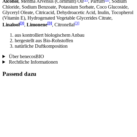
Alcohol
, Mentha Arvensis (Cornmint) Oil
, Parfum
, Sodium
Chloride, Sodium Benzoate, Potassium Sorbate, Coco Glucoside,
Glyceryl Oleate, Citricacid, Dehydroacetic Acid, Inulin, Tocopherol
(Vitamin E), Hydrogenated Vegetable Glycerides Citrate,
[3]
[3]
[3]
Linalool
,
Limonene
, Citronellal
aus kontrolliert biologischem Anbau
hergestellt aus Bio-Rohstoffen
natürliche Duftkomposition
Über benecosBIO
Rechtliche Informationen
Passend dazu