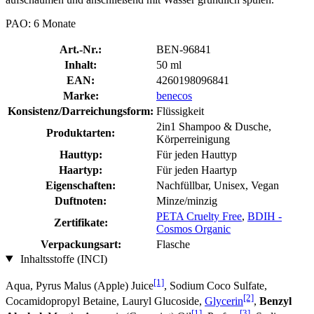
PAO: 6 Monate
Art.-Nr.:
BEN-96841
Inhalt:
50 ml
EAN:
4260198096841
Marke:
benecos
Konsistenz/Darreichungsform:
Flüssigkeit
2in1 Shampoo & Dusche,
Produktarten:
Körperreinigung
Hauttyp:
Für jeden Hauttyp
Haartyp:
Für jeden Haartyp
Eigenschaften:
Nachfüllbar, Unisex, Vegan
Duftnoten:
Minze/minzig
PETA Cruelty Free
,
BDIH -
Zertifikate:
Cosmos Organic
Verpackungsart:
Flasche
Inhaltsstoffe (INCI)
[1]
Aqua, Pyrus Malus (Apple) Juice
, Sodium Coco­ Sulfate,
[2]
Cocamidopropyl Betaine, Lauryl Glucoside,
Glycerin
,
Benzyl
[1]
[3]