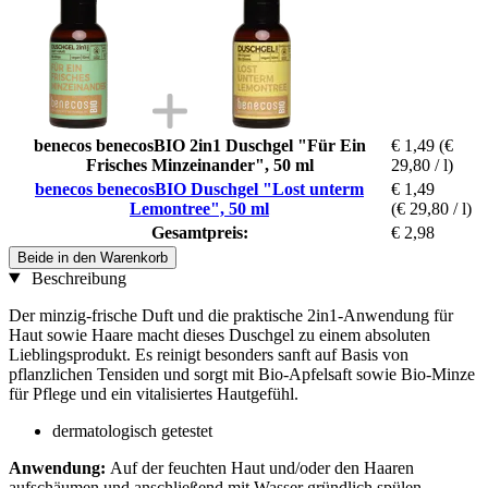
benecos benecosBIO 2in1 Duschgel "Für Ein
€ 1,49
(€
Frisches Minzeinander", 50 ml
29,80 / l)
benecos benecosBIO Duschgel "Lost unterm
€ 1,49
Lemontree", 50 ml
(€ 29,80 / l)
Gesamtpreis:
€ 2,98
Beide in den Warenkorb
Beschreibung
Der minzig-frische Duft und die praktische 2in1-Anwendung für
Haut sowie Haare macht dieses Duschgel zu einem absoluten
Lieblingsprodukt. Es reinigt besonders sanft auf Basis von
pflanzlichen Tensiden und sorgt mit Bio-Apfelsaft sowie Bio-Minze
für Pflege und ein vitalisiertes Hautgefühl.
dermatologisch getestet
Anwendung:
Auf der feuchten Haut und/oder den Haaren
aufschäumen und anschließend mit Wasser gründlich spülen.