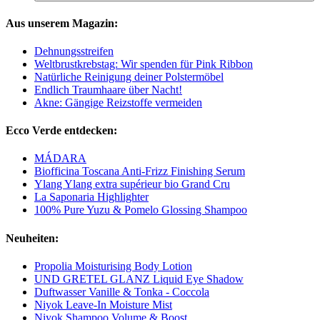
Aus unserem Magazin:
Dehnungsstreifen
Weltbrustkrebstag: Wir spenden für Pink Ribbon
Natürliche Reinigung deiner Polstermöbel
Endlich Traumhaare über Nacht!
Akne: Gängige Reizstoffe vermeiden
Ecco Verde entdecken:
MÁDARA
Biofficina Toscana Anti-Frizz Finishing Serum
Ylang Ylang extra supérieur bio Grand Cru
La Saponaria Highlighter
100% Pure Yuzu & Pomelo Glossing Shampoo
Neuheiten:
Propolia Moisturising Body Lotion
UND GRETEL GLANZ Liquid Eye Shadow
Duftwasser Vanille & Tonka - Coccola
Niyok Leave-In Moisture Mist
Niyok Shampoo Volume & Boost