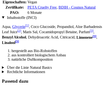
Eigenschaften:
Vegan
Zertifikate:
PETA Cruelty Free
,
BDIH - Cosmos Natural
PAO:
6 Monate
Inhaltsstoffe (INCI)
[1]
Aqua,
Glycerin
, Coco Glucoside, Propandiol, Aloe Barbadensis
[2]
[3]
Leaf Juice
, Maris Sal, Cocamidopropyl Betaine, Parfum
,
[3]
Benzyl Alcohol
, Dehydroacetic Acid, Citricacid,
Limonene
,
[3]
Linalool
hergestellt aus Bio-Rohstoffen
aus kontrolliert biologischem Anbau
natürliche Duftkomposition
Über die Linie Natural Basics
Rechtliche Informationen
Passend dazu