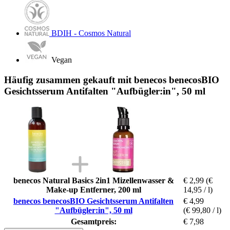
BDIH - Cosmos Natural
Vegan
Häufig zusammen gekauft mit benecos benecosBIO
Gesichtsserum Antifalten "Aufbügler:in", 50 ml
benecos Natural Basics 2in1 Mizellenwasser &
€ 2,99
(€
Make-up Entferner, 200 ml
14,95 / l)
benecos benecosBIO Gesichtsserum Antifalten
€ 4,99
"Aufbügler:in", 50 ml
(€ 99,80 / l)
Gesamtpreis:
€ 7,98