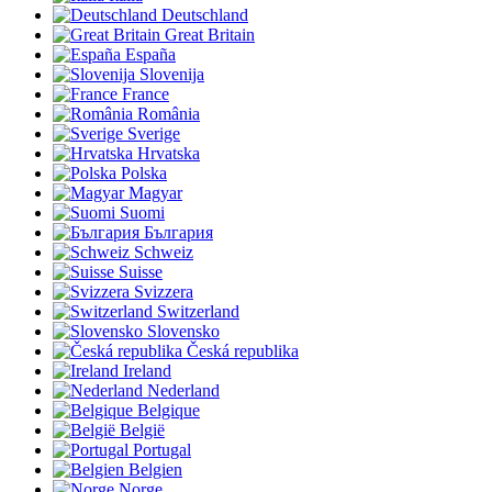
Deutschland
Great Britain
España
Slovenija
France
România
Sverige
Hrvatska
Polska
Magyar
Suomi
България
Schweiz
Suisse
Svizzera
Switzerland
Slovensko
Česká republika
Ireland
Nederland
Belgique
België
Portugal
Belgien
Norge