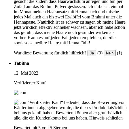
gesucht die zudem dass Haarwachstum anregen und bin per
Zufall auf das Brahmi Pulver gestossen. Ich färbe ca. einmal
im Monat meinen Haaransatz mit Henna nach und mische
jedes Mal auch ein bis zwei Esslöffel vom Brahmi unter die
Hennapaste. Natürlich ist es schwer zu sagen ob meine Haare
jetzt wirklich effektiv schneller wachsen, aber ich habe schon
das gefühl, dass meine Haare noch gesunder wirken als
vorher. Kann es auf jeden Fall jedem empfehlen, der/die
sowieso seine/ihre Haare mit Henna färbt!
War diese Bewertung für dich hilfreich?
(9)
(1)
Ja
Nein
Tabitha
12. Mai 2022
Verifizierter Kauf
"Verifizierter Kauf“ bedeutet, dass die Bewertung von
Käufer:innen abgegeben wurde, die dieses Produkt tatsächlich
bei uns gekauft haben. Bewerten können aber grundsätzlich
alle, die ein Kundenkonto bei uns haben.
Hinweis schließen
Bewertet mit 5 von 5 Sternen.