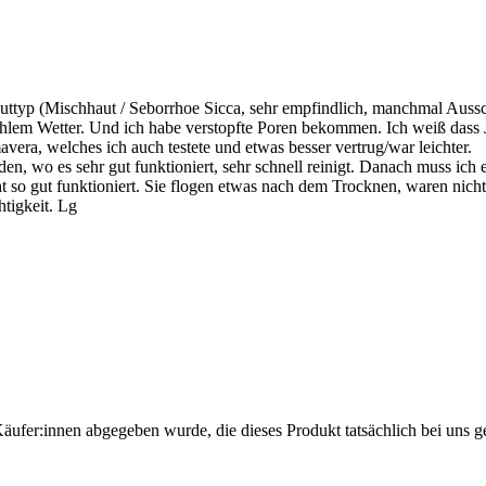
Hauttyp (Mischhaut / Seborrhoe Sicca, sehr empfindlich, manchmal Auss
hlem Wetter. Und ich habe verstopfte Poren bekommen. Ich weiß dass Jojo
avera, welches ich auch testete und etwas besser vertrug/war leichter.
, wo es sehr gut funktioniert, sehr schnell reinigt. Danach muss ich
t so gut funktioniert. Sie flogen etwas nach dem Trocknen, waren nich
htigkeit. Lg
Käufer:innen abgegeben wurde, die dieses Produkt tatsächlich bei uns g