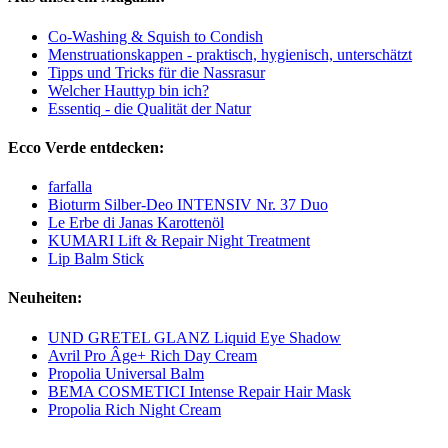
Co-Washing & Squish to Condish
Menstruationskappen - praktisch, hygienisch, unterschätzt
Tipps und Tricks für die Nassrasur
Welcher Hauttyp bin ich?
Essentiq - die Qualität der Natur
Ecco Verde entdecken:
farfalla
Bioturm Silber-Deo INTENSIV Nr. 37 Duo
Le Erbe di Janas Karottenöl
KUMARI Lift & Repair Night Treatment
Lip Balm Stick
Neuheiten:
UND GRETEL GLANZ Liquid Eye Shadow
Avril Pro Âge+ Rich Day Cream
Propolia Universal Balm
BEMA COSMETICI Intense Repair Hair Mask
Propolia Rich Night Cream