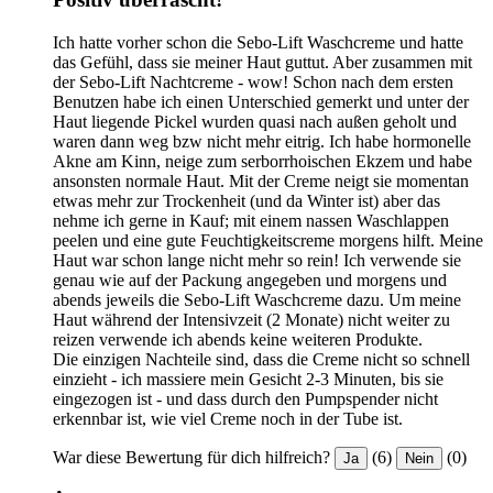
Ich hatte vorher schon die Sebo-Lift Waschcreme und hatte
das Gefühl, dass sie meiner Haut guttut. Aber zusammen mit
der Sebo-Lift Nachtcreme - wow! Schon nach dem ersten
Benutzen habe ich einen Unterschied gemerkt und unter der
Haut liegende Pickel wurden quasi nach außen geholt und
waren dann weg bzw nicht mehr eitrig. Ich habe hormonelle
Akne am Kinn, neige zum serborrhoischen Ekzem und habe
ansonsten normale Haut. Mit der Creme neigt sie momentan
etwas mehr zur Trockenheit (und da Winter ist) aber das
nehme ich gerne in Kauf; mit einem nassen Waschlappen
peelen und eine gute Feuchtigkeitscreme morgens hilft. Meine
Haut war schon lange nicht mehr so rein! Ich verwende sie
genau wie auf der Packung angegeben und morgens und
abends jeweils die Sebo-Lift Waschcreme dazu. Um meine
Haut während der Intensivzeit (2 Monate) nicht weiter zu
reizen verwende ich abends keine weiteren Produkte.
Die einzigen Nachteile sind, dass die Creme nicht so schnell
einzieht - ich massiere mein Gesicht 2-3 Minuten, bis sie
eingezogen ist - und dass durch den Pumpspender nicht
erkennbar ist, wie viel Creme noch in der Tube ist.
War diese Bewertung für dich hilfreich?
(6)
(0)
Ja
Nein