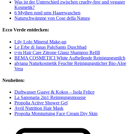
Was ist der Unterschied zwischen cruelty-free und veganer
Kosmetik?
6 Mythen rund ums Haarewaschen
Naturschwämme von Cose della Natura
Ecco Verde entdecken:
Lily Lolo Mineral Make-up
Le Erbe di Janas PaloSanto Duschbad
i+m Hair Care Zitrone Glanz Shampoo Refill
BEMA COSMETICI White Aufhellende Reinigungsmilch
alviana Naturkosmetik Feuchte Reinigungstücher Bio-Aloe
Vera
Neuheiten:
Duftwasser Guave & Kokos – Isola Felice
La Saponaria 2in1 Reinigungsmousse
Propolia Active Shower Gel
Avril Nutrition Hair Mask
Propolia Moisturising Face Cream Dry Skin