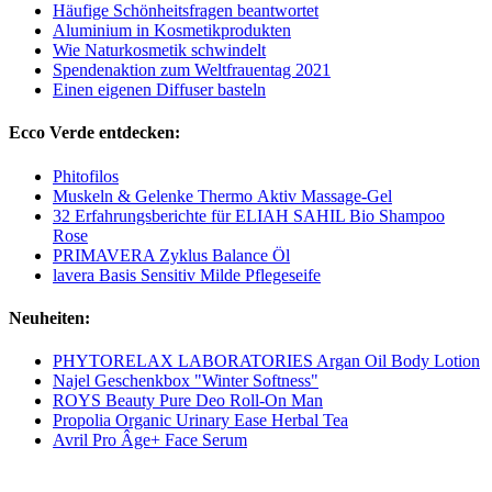
Häufige Schönheitsfragen beantwortet
Aluminium in Kosmetikprodukten
Wie Naturkosmetik schwindelt
Spendenaktion zum Weltfrauentag 2021
Einen eigenen Diffuser basteln
Ecco Verde entdecken:
Phitofilos
Muskeln & Gelenke Thermo Aktiv Massage-Gel
32 Erfahrungsberichte für ELIAH SAHIL Bio Shampoo
Rose
PRIMAVERA Zyklus Balance Öl
lavera Basis Sensitiv Milde Pflegeseife
Neuheiten:
PHYTORELAX LABORATORIES Argan Oil Body Lotion
Najel Geschenkbox "Winter Softness"
ROYS Beauty Pure Deo Roll-On Man
Propolia Organic Urinary Ease Herbal Tea
Avril Pro Âge+ Face Serum