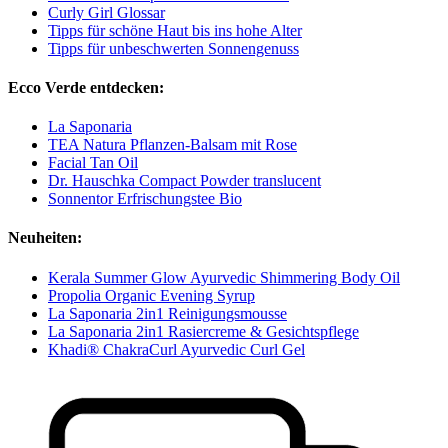
Curly Girl Glossar
Tipps für schöne Haut bis ins hohe Alter
Tipps für unbeschwerten Sonnengenuss
Ecco Verde entdecken:
La Saponaria
TEA Natura Pflanzen-Balsam mit Rose
Facial Tan Oil
Dr. Hauschka Compact Powder translucent
Sonnentor Erfrischungstee Bio
Neuheiten:
Kerala Summer Glow Ayurvedic Shimmering Body Oil
Propolia Organic Evening Syrup
La Saponaria 2in1 Reinigungsmousse
La Saponaria 2in1 Rasiercreme & Gesichtspflege
Khadi® ChakraCurl Ayurvedic Curl Gel