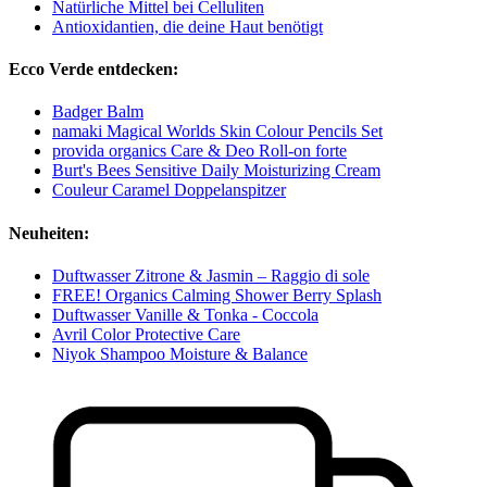
Natürliche Mittel bei Celluliten
Antioxidantien, die deine Haut benötigt
Ecco Verde entdecken:
Badger Balm
namaki Magical Worlds Skin Colour Pencils Set
provida organics Care & Deo Roll-on forte
Burt's Bees Sensitive Daily Moisturizing Cream
Couleur Caramel Doppelanspitzer
Neuheiten:
Duftwasser Zitrone & Jasmin – Raggio di sole
FREE! Organics Calming Shower Berry Splash
Duftwasser Vanille & Tonka - Coccola
Avril Color Protective Care
Niyok Shampoo Moisture & Balance