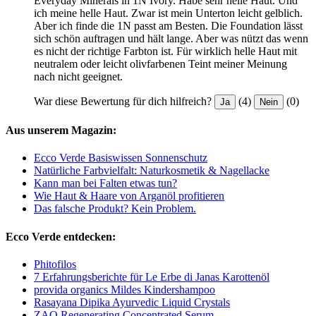
Everyday Minerals in 1N Ivory. Habe sehr helle Haut. Und
ich meine helle Haut. Zwar ist mein Unterton leicht gelblich.
Aber ich finde die 1N passt am Besten. Die Foundation lässt
sich schön auftragen und hält lange. Aber was nützt das wenn
es nicht der richtige Farbton ist. Für wirklich helle Haut mit
neutralem oder leicht olivfarbenen Teint meiner Meinung
nach nicht geeignet.
War diese Bewertung für dich hilfreich?
(4)
(0)
Ja
Nein
Aus unserem Magazin:
Ecco Verde Basiswissen Sonnenschutz
Natürliche Farbvielfalt: Naturkosmetik & Nagellacke
Kann man bei Falten etwas tun?
Wie Haut & Haare von Arganöl profitieren
Das falsche Produkt? Kein Problem.
Ecco Verde entdecken:
Phitofilos
7 Erfahrungsberichte für Le Erbe di Janas Karottenöl
provida organics Mildes Kindershampoo
Rasayana Dipika Ayurvedic Liquid Crystals
ZAO Regenerating Concentrated Serum