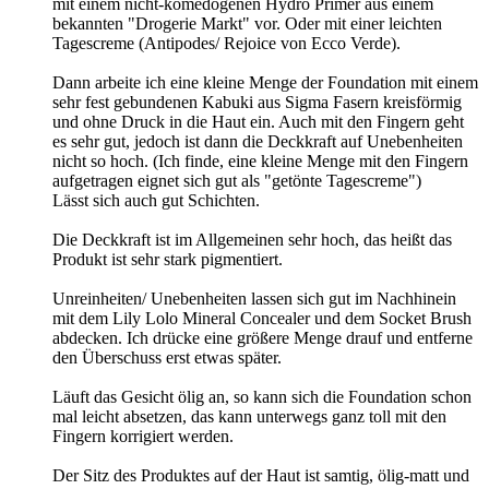
mit einem nicht-komedogenen Hydro Primer aus einem
bekannten "Drogerie Markt" vor. Oder mit einer leichten
Tagescreme (Antipodes/ Rejoice von Ecco Verde).
Dann arbeite ich eine kleine Menge der Foundation mit einem
sehr fest gebundenen Kabuki aus Sigma Fasern kreisförmig
und ohne Druck in die Haut ein. Auch mit den Fingern geht
es sehr gut, jedoch ist dann die Deckkraft auf Unebenheiten
nicht so hoch. (Ich finde, eine kleine Menge mit den Fingern
aufgetragen eignet sich gut als "getönte Tagescreme")
Lässt sich auch gut Schichten.
Die Deckkraft ist im Allgemeinen sehr hoch, das heißt das
Produkt ist sehr stark pigmentiert.
Unreinheiten/ Unebenheiten lassen sich gut im Nachhinein
mit dem Lily Lolo Mineral Concealer und dem Socket Brush
abdecken. Ich drücke eine größere Menge drauf und entferne
den Überschuss erst etwas später.
Läuft das Gesicht ölig an, so kann sich die Foundation schon
mal leicht absetzen, das kann unterwegs ganz toll mit den
Fingern korrigiert werden.
Der Sitz des Produktes auf der Haut ist samtig, ölig-matt und