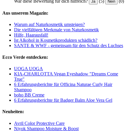
War diese Bewertung für dich hilfreich?
(5)
(0)
Ja
Nein
Aus unserem Magazin:
Warum auf Naturkosmetik umsteigen?
Die vielfältigen Merkmale von Naturkosmetik
Hilfe, Haarausfall!
Ist Alkohol in Kosmetikprodukten schädlich?
SANTE & WWF - gemeinsam für den Schutz des Luchses
Ecco Verde entdecken:
UOGA UOGA
KIA-CHARLOTTA Vegan Eyeshadow "Dreams Come
True"
6 Erfahrungsberichte für Officina Naturae Curly Hair
Shampoo
boho BB Creme
6 Erfahrungsberichte für Badger Balm Aloe Vera Gel
Neuheiten:
Avril Color Protective Care
Niyok Shampoo Moisture & Boost