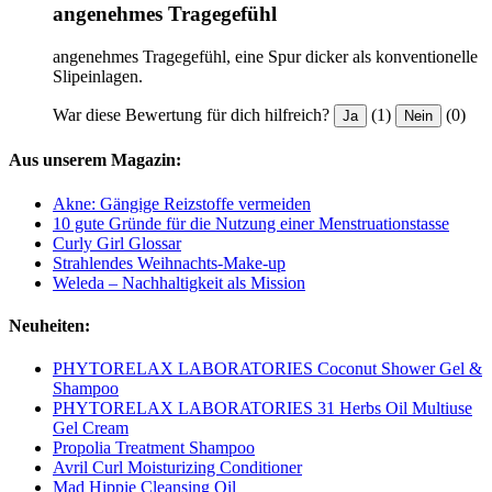
angenehmes Tragegefühl
angenehmes Tragegefühl, eine Spur dicker als konventionelle
Slipeinlagen.
War diese Bewertung für dich hilfreich?
(1)
(0)
Ja
Nein
Aus unserem Magazin:
Akne: Gängige Reizstoffe vermeiden
10 gute Gründe für die Nutzung einer Menstruationstasse
Curly Girl Glossar
Strahlendes Weihnachts-Make-up
Weleda – Nachhaltigkeit als Mission
Neuheiten:
PHYTORELAX LABORATORIES Coconut Shower Gel &
Shampoo
PHYTORELAX LABORATORIES 31 Herbs Oil Multiuse
Gel Cream
Propolia Treatment Shampoo
Avril Curl Moisturizing Conditioner
Mad Hippie Cleansing Oil