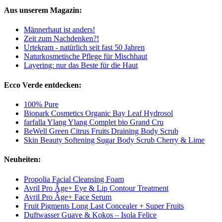
Aus unserem Magazin:
Männerhaut ist anders!
Zeit zum Nachdenken?!
Urtekram - natürlich seit fast 50 Jahren
Naturkosmetische Pflege für Mischhaut
Layering: nur das Beste für die Haut
Ecco Verde entdecken:
100% Pure
Biopark Cosmetics Organic Bay Leaf Hydrosol
farfalla Ylang Ylang Complet bio Grand Cru
BeWell Green Citrus Fruits Draining Body Scrub
Skin Beauty Softening Sugar Body Scrub Cherry & Lime
Neuheiten:
Propolia Facial Cleansing Foam
Avril Pro Âge+ Eye & Lip Contour Treatment
Avril Pro Âge+ Face Serum
Fruit Pigments Long Last Concealer + Super Fruits
Duftwasser Guave & Kokos – Isola Felice