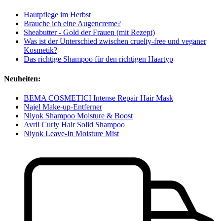
Hautpflege im Herbst
Brauche ich eine Augencreme?
Sheabutter - Gold der Frauen (mit Rezept)
Was ist der Unterschied zwischen cruelty-free und veganer
Kosmetik?
Das richtige Shampoo für den richtigen Haartyp
Neuheiten:
BEMA COSMETICI Intense Repair Hair Mask
Najel Make-up-Entferner
Niyok Shampoo Moisture & Boost
Avril Curly Hair Solid Shampoo
Niyok Leave-In Moisture Mist