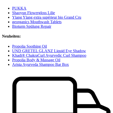
PUKKA
Shaoyun Flowergloss Lilie
Ylang Ylang extra supérieur bio Grand Cru
georganics Mouthwash Tablets
Bioturm Spülung Repair
Neuheiten:
Propolia Soothing Oil
UND GRETEL GLANZ Liquid Eye Shadow
Khadi® ChakraCurl Ayurvedic Curl Shampoo
Propolia Body & Massage Oil
Arista Ayurveda Shampoo Bar Box