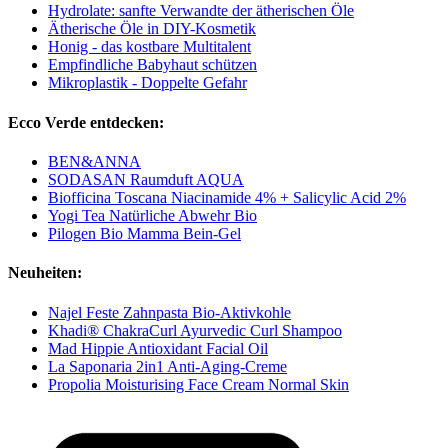
Hydrolate: sanfte Verwandte der ätherischen Öle
Ätherische Öle in DIY-Kosmetik
Honig - das kostbare Multitalent
Empfindliche Babyhaut schützen
Mikroplastik - Doppelte Gefahr
Ecco Verde entdecken:
BEN&ANNA
SODASAN Raumduft AQUA
Biofficina Toscana Niacinamide 4% + Salicylic Acid 2%
Yogi Tea Natürliche Abwehr Bio
Pilogen Bio Mamma Bein-Gel
Neuheiten:
Najel Feste Zahnpasta Bio-Aktivkohle
Khadi® ChakraCurl Ayurvedic Curl Shampoo
Mad Hippie Antioxidant Facial Oil
La Saponaria 2in1 Anti-Aging-Creme
Propolia Moisturising Face Cream Normal Skin