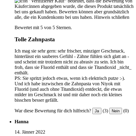
"Verifizierter Kauf“ bedeutet, dass die Bewertung von
Käufer:innen abgegeben wurde, die dieses Produkt tatsächlich
bei uns gekauft haben. Bewerten können aber grundsätzlich
alle, die ein Kundenkonto bei uns haben.
Hinweis schließen
Bewertet mit 5 von 5 Sternen.
Tolle Zahnpasta
Ich mag sie sehr gern: sehr frischer, minziger Geschmack,
hinterlässt ein sauberes Gefühl - Zähne fühlen sich glatt an -
und scheint mir trotzdem nicht zu abrasiv zu sein. Ich bin
froh, dass sie Fluorid enthält und dass sie Titandioxid _nicht_
enthält.
PS: Sie spritzt jedoch etwas, wenn ich elektrisch putze :-).
Und ich habe inzwischen die Zahnpasta von Niyok mit
Fluorid (und auch ohne Titandioxid) entdeckt, die etwas
milder im Geschmack ist und mir daher noch ein kleines
bisschen besser gefällt.
War diese Bewertung für dich hilfreich?
(3)
(0)
Ja
Nein
Hanna
14. Jänner 2022