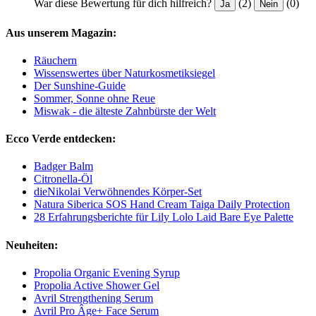
War diese Bewertung für dich hilfreich?
(2)
(0)
Ja
Nein
Aus unserem Magazin:
Räuchern
Wissenswertes über Naturkosmetiksiegel
Der Sunshine-Guide
Sommer, Sonne ohne Reue
Miswak - die älteste Zahnbürste der Welt
Ecco Verde entdecken:
Badger Balm
Citronella-Öl
dieNikolai Verwöhnendes Körper-Set
Natura Siberica SOS Hand Cream Taiga Daily Protection
28 Erfahrungsberichte für Lily Lolo Laid Bare Eye Palette
Neuheiten:
Propolia Organic Evening Syrup
Propolia Active Shower Gel
Avril Strengthening Serum
Avril Pro Âge+ Face Serum