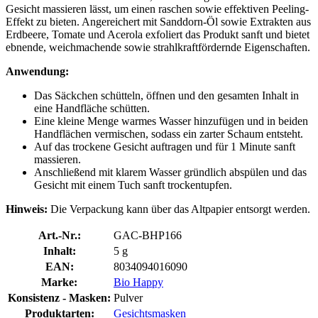
Gesicht massieren lässt, um einen raschen sowie effektiven Peeling-
Effekt zu bieten. Angereichert mit Sanddorn-Öl sowie Extrakten aus
Erdbeere, Tomate und Acerola exfoliert das Produkt sanft und bietet
ebnende, weichmachende sowie strahlkraftfördernde Eigenschaften.
Anwendung:
Das Säckchen schütteln, öffnen und den gesamten Inhalt in
eine Handfläche schütten.
Eine kleine Menge warmes Wasser hinzufügen und in beiden
Handflächen vermischen, sodass ein zarter Schaum entsteht.
Auf das trockene Gesicht auftragen und für 1 Minute sanft
massieren.
Anschließend mit klarem Wasser gründlich abspülen und das
Gesicht mit einem Tuch sanft trockentupfen.
Hinweis:
Die Verpackung kann über das Altpapier entsorgt werden.
Art.-Nr.:
GAC-BHP166
Inhalt:
5 g
EAN:
8034094016090
Marke:
Bio Happy
Konsistenz - Masken:
Pulver
Produktarten:
Gesichtsmasken