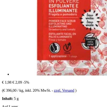
€ 1,98
€ 2,09
-5%
(
€ 396,00 / kg
, inkl. 20% MwSt.
-
zzgl. Versand
)
Inhalt:
5 g
Auf Lager