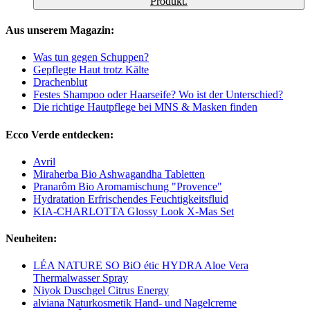
Produkt.
Aus unserem Magazin:
Was tun gegen Schuppen?
Gepflegte Haut trotz Kälte
Drachenblut
Festes Shampoo oder Haarseife? Wo ist der Unterschied?
Die richtige Hautpflege bei MNS & Masken finden
Ecco Verde entdecken:
Avril
Miraherba Bio Ashwagandha Tabletten
Pranarôm Bio Aromamischung "Provence"
Hydratation Erfrischendes Feuchtigkeitsfluid
KIA-CHARLOTTA Glossy Look X-Mas Set
Neuheiten:
LÉA NATURE SO BiO étic HYDRA Aloe Vera
Thermalwasser Spray
Niyok Duschgel Citrus Energy
alviana Naturkosmetik Hand- und Nagelcreme