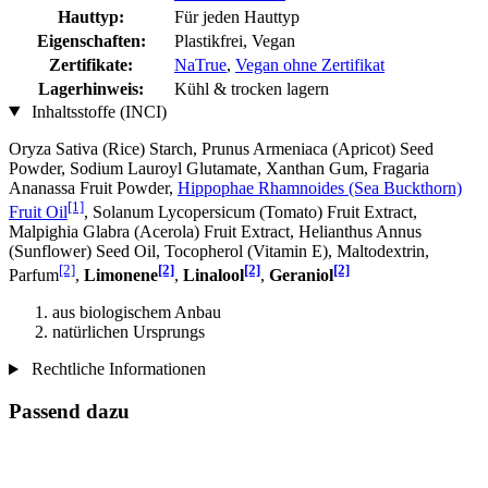
Hauttyp:
Für jeden Hauttyp
Eigenschaften:
Plastikfrei, Vegan
Zertifikate:
NaTrue
,
Vegan ohne Zertifikat
Lagerhinweis:
Kühl & trocken lagern
Inhaltsstoffe (INCI)
Oryza Sativa (Rice) Starch, Prunus Armeniaca (Apricot) Seed
Powder, Sodium Lauroyl Glutamate, Xanthan Gum, Fragaria
Ananassa Fruit Powder,
Hippophae Rhamnoides (Sea Buckthorn)
[1]
Fruit Oil
, Solanum Lycopersicum (Tomato) Fruit Extract,
Malpighia Glabra (Acerola) Fruit Extract, Helianthus Annus
(Sunflower) Seed Oil, Tocopherol (Vitamin E), Maltodextrin,
[2]
[2]
[2]
[2]
Parfum
,
Limonene
,
Linalool
,
Geraniol
aus biologischem Anbau
natürlichen Ursprungs
Rechtliche Informationen
Passend dazu