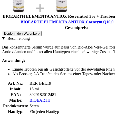
BIOEARTH ELEMENTA ANTIOX Resveratrol 3% + Trauben-S
BIOEARTH ELEMENTA ANTIOX Coenzym Q10 0,2
Gesamtpreis:
Beide in den Warenkorb
Beschreibung
Das konzentrierte Serum wurde auf Basis von Bio-Aloe Vera-Gel form
Antioxidantien und bietet allen Hauttypen eine hochwertige Zusatzpf
Anwendung:
Einige Tropfen pur als Gesichtspflege vor der gewohnten Pfle
Als Booster, 2-3 Tropfen des Serums einer Tages- oder Nacht
Art.-Nr.:
BER-BEL19
Inhalt:
15 ml
EAN:
8029182012481
Marke:
BIOEARTH
Produktarten:
Seren
Hauttyp:
Für jeden Hauttyp