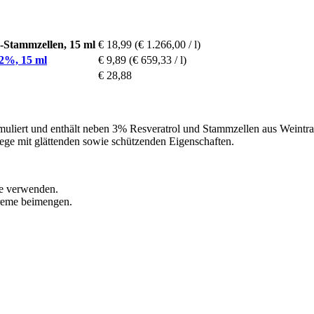
tammzellen, 15 ml
€ 18,99
(€ 1.266,00 / l)
%, 15 ml
€ 9,89
(€ 659,33 / l)
€ 28,88
uliert und enthält neben 3% Resveratrol und Stammzellen aus Weintrau
lege mit glättenden sowie schützenden Eigenschaften.
ge verwenden.
creme beimengen.