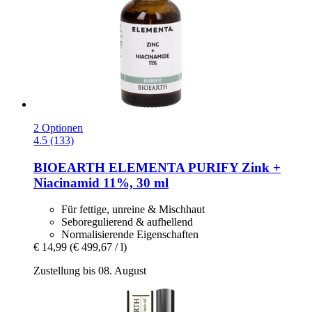
2 Optionen
4.5 (133)
BIOEARTH
ELEMENTA PURIFY Zink +
Niacinamid 11%, 30 ml
Für fettige, unreine & Mischhaut
Seboregulierend & aufhellend
Normalisierende Eigenschaften
€ 14,99
(€ 499,67 / l)
Zustellung bis 08. August