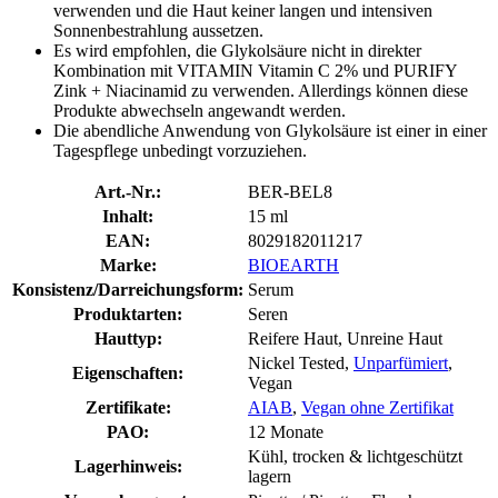
verwenden und die Haut keiner langen und intensiven
Sonnenbestrahlung aussetzen.
Es wird empfohlen, die Glykolsäure nicht in direkter
Kombination mit VITAMIN Vitamin C 2% und PURIFY
Zink + Niacinamid zu verwenden. Allerdings können diese
Produkte abwechseln angewandt werden.
Die abendliche Anwendung von Glykolsäure ist einer in einer
Tagespflege unbedingt vorzuziehen.
Art.-Nr.:
BER-BEL8
Inhalt:
15 ml
EAN:
8029182011217
Marke:
BIOEARTH
Konsistenz/Darreichungsform:
Serum
Produktarten:
Seren
Hauttyp:
Reifere Haut, Unreine Haut
Nickel Tested,
Unparfümiert
,
Eigenschaften:
Vegan
Zertifikate:
AIAB
,
Vegan ohne Zertifikat
PAO:
12 Monate
Kühl, trocken & lichtgeschützt
Lagerhinweis:
lagern