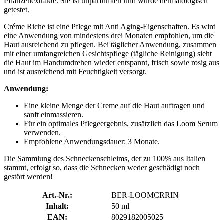
Pflanzenextrakte. Sie ist unparfümiert und wurde dermatologisch
getestet.
Créme Riche ist eine Pflege mit Anti Aging-Eigenschaften. Es wird
eine Anwendung von mindestens drei Monaten empfohlen, um die
Haut ausreichend zu pflegen. Bei täglicher Anwendung, zusammen
mit einer umfangreichen Gesichtspflege (tägliche Reinigung) sieht
die Haut im Handumdrehen wieder entspannt, frisch sowie rosig aus
und ist ausreichend mit Feuchtigkeit versorgt.
Anwendung:
Eine kleine Menge der Creme auf die Haut auftragen und
sanft einmassieren.
Für ein optimales Pflegeergebnis, zusätzlich das Loom Serum
verwenden.
Empfohlene Anwendungsdauer: 3 Monate.
Die Sammlung des Schneckenschleims, der zu 100% aus Italien
stammt, erfolgt so, dass die Schnecken weder geschädigt noch
gestört werden!
Art.-Nr.:
BER-LOOMCRRIN
Inhalt:
50 ml
EAN:
8029182005025