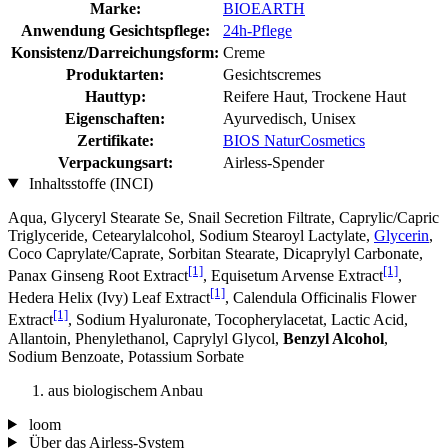
Marke:
BIOEARTH
Anwendung Gesichtspflege:
24h-Pflege
Konsistenz/Darreichungsform:
Creme
Produktarten:
Gesichtscremes
Hauttyp:
Reifere Haut, Trockene Haut
Eigenschaften:
Ayurvedisch, Unisex
Zertifikate:
BIOS NaturCosmetics
Verpackungsart:
Airless-Spender
Inhaltsstoffe (INCI)
Aqua, Glyceryl Stearate Se, Snail Secretion Filtrate, Caprylic/Capric
Triglyceride, Cetearylalcohol, Sodium Stearoyl Lactylate,
Glycerin
,
Coco Caprylate/Caprate, Sorbitan Stearate, Dicaprylyl Carbonate,
[1]
[1]
Panax Ginseng Root Extract
, Equisetum Arvense Extract
,
[1]
Hedera Helix (Ivy) Leaf Extract
, Calendula Officinalis Flower
[1]
Extract
, Sodium Hyaluronate, Tocopherylacetat, Lactic Acid,
Allantoin, Phenylethanol, Caprylyl Glycol,
Benzyl Alcohol
,
Sodium Benzoate, Potassium Sorbate
aus biologischem Anbau
loom
Über das Airless-System