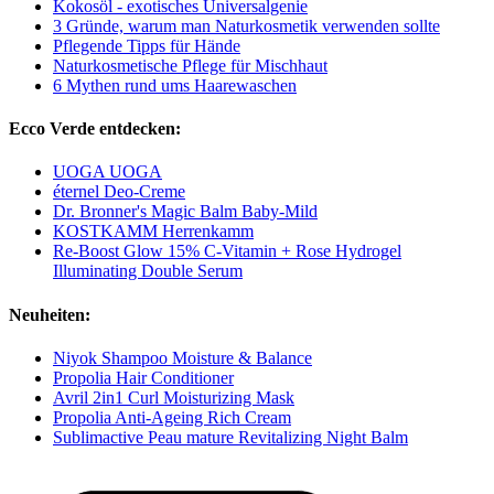
Kokosöl - exotisches Universalgenie
3 Gründe, warum man Naturkosmetik verwenden sollte
Pflegende Tipps für Hände
Naturkosmetische Pflege für Mischhaut
6 Mythen rund ums Haarewaschen
Ecco Verde entdecken:
UOGA UOGA
éternel Deo-Creme
Dr. Bronner's Magic Balm Baby-Mild
KOSTKAMM Herrenkamm
Re-Boost Glow 15% C-Vitamin + Rose Hydrogel
Illuminating Double Serum
Neuheiten:
Niyok Shampoo Moisture & Balance
Propolia Hair Conditioner
Avril 2in1 Curl Moisturizing Mask
Propolia Anti-Ageing Rich Cream
Sublimactive Peau mature Revitalizing Night Balm