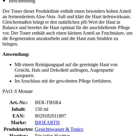
Beschreibung
Der Toner dieser Produktlinie enthält einen besonders hohen Anteil
an fermentiertem Aloe-Vera -Saft und klärt die Haut tiefenwirksam.
Gleichermaßen bringt er den natürlichen pH-Wert der Haut in
Balance und bereitet die Haut optimal für die anschließende Pflege
vor. Der Toner enthält auch einen kleinen Anteil an Fruchtsäure, um
die Regeneration anzukurbeln und die Haut zum Strahlen zu
bringen.
Anwendung:
Mit einem Reinigungspad auf die gereinigte Haut von
Gesicht, Hals und Dekolleté auftragen, Augenpartie
aussparen.
Im Anschluss mit der gewohnten Pflege fortfahren.
PAO: 6 Monate
Art.-Nr.:
BER-TBSR4
Inhalt:
150 ml
EAN:
8029182011897
Marke:
BIOEARTH
Produktarten:
Gesichtswasser & Tonics
Hauttyp:
Für jeden Hauttyp