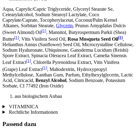
Aqua, Caprylic/Capric Triglyceride, Glyceryl Stearate Se,
Cetearylalcohol, Sodium Stearoyl Lactylate, Coco
Caprylate/Caprate, Tocopherylacetat, Coconut/Palm Kernel
Alkanes, Sorbitan Stearate,
Glycerin
, Prunus Amygdalus Dulcis
[1]
(Sweet Almond) Oil
, Mannitol, Butyrospermum Parkii (Shea)
[1]
[1]
Butter
, Vitis Vinifera Seed Oil,
Rosa Mosqueta Seed Oil
,
Helianthus Annus (Sunflower) Seed Oil, Microcrystalline Cellulose,
Sodium Hyaluronate, Ubiquinone, Ganoderma Lucidum (Reishi)
Spore Extract, Spinacia Oleracea Leaf Extract, Camelia Sinensis
[1]
Leaf Extract
, Chlorella Pyrenoidosa Extract, Vitis Vinifera
[1]
(Grape) Leaf Extract
, Maltodextrin, Hydroxypropyl
Methylcellulose, Xanthan Gum, Parfum, Ethylhexylglycerin, Lactic
Acid, Citricacid,
Benzyl Alcohol
, Sodium Benzoate, Potassium
Sorbate, CI 77492 (Iron Oxide)
aus biologischem Anbau
VITAMINICA
Rechtliche Informationen
Passend dazu