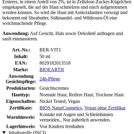
Ersteres, in einem Anteil von 2%, ist in Zellulose-Zucker-Kügelchen
eingekapselt, die auf der Haut schmelzen und rasch aufgenommen
werden können. So wird die Haut mit Antioxidantien versorgt und
bekommt mit Sheabutter, Süßmandel- und Wildrosen-Öl eine
weichmachende Pflege.
Anwendung:
Auf Gesicht, Hals sowie Dekolleté auftragen und
sanft einmassieren.
Art.-Nr.:
BER-VIT1
Inhalt:
50 ml
EAN:
8029182013518
Marke:
BIOEARTH
Anwendung
24h-Pflege
Gesichtspflege:
Produktarten:
Gesichtscremes
Hauttyp:
Normale Haut, Reifere Haut, Trockene Haut
Eigenschaften:
Nickel Tested, Vegan
Zertifikate:
BIOS NaturCosmetics
,
Vegan ohne Zertifikat
Kontakt mit Augen und Schleimhäuten
Warnhinweis:
vermeiden., Nur äußerlich anwenden.
Lagerhinweis:
Von Kindern fernhalten
Inhaltsstoffe (INCI)