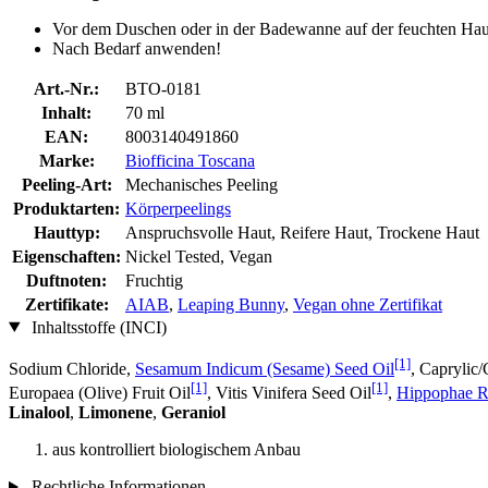
Vor dem Duschen oder in der Badewanne auf der feuchten Haut
Nach Bedarf anwenden!
Art.-Nr.:
BTO-0181
Inhalt:
70 ml
EAN:
8003140491860
Marke:
Biofficina Toscana
Peeling-Art:
Mechanisches Peeling
Produktarten:
Körperpeelings
Hauttyp:
Anspruchsvolle Haut, Reifere Haut, Trockene Haut
Eigenschaften:
Nickel Tested, Vegan
Duftnoten:
Fruchtig
Zertifikate:
AIAB
,
Leaping Bunny
,
Vegan ohne Zertifikat
Inhaltsstoffe (INCI)
[1]
Sodium Chloride,
Sesamum Indicum (Sesame) Seed Oil
, Caprylic
[1]
[1]
Europaea (Olive) Fruit Oil
, Vitis Vinifera Seed Oil
,
Hippophae Rh
Linalool
,
Limonene
,
Geraniol
aus kontrolliert biologischem Anbau
Rechtliche Informationen