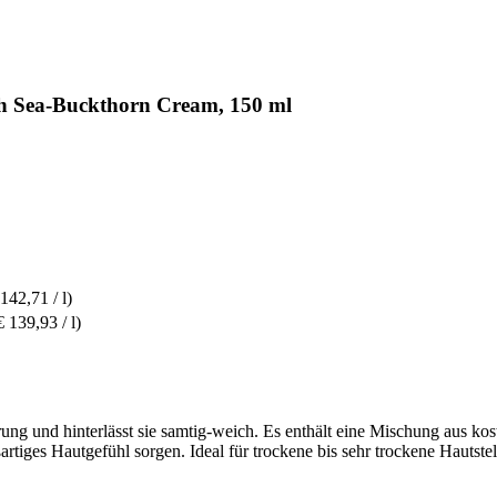
ch Sea-Buckthorn Cream, 150 ml
 142,71 / l)
€ 139,93 / l)
rung und hinterlässt sie samtig-weich. Es enthält eine Mischung aus k
ßartiges Hautgefühl sorgen. Ideal für trockene bis sehr trockene Hautst