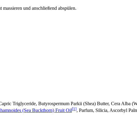
 massieren und anschließend abspülen.
/Capric Triglyceride, Butyrospermum Parkii (Shea) Butter, Cera Alba (
[1]
amnoides (Sea Buckthorn) Fruit Oil
, Parfum, Silicia, Ascorbyl Pal