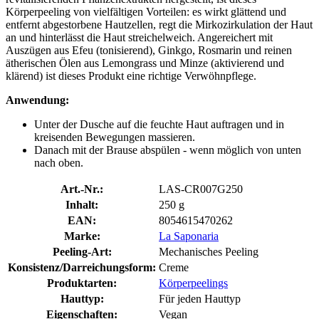
Körperpeeling von vielfältigen Vorteilen: es wirkt glättend und
entfernt abgestorbene Hautzellen, regt die Mirkozirkulation der Haut
an und hinterlässt die Haut streichelweich. Angereichert mit
Auszügen aus Efeu (tonisierend), Ginkgo, Rosmarin und reinen
ätherischen Ölen aus Lemongrass und Minze (aktivierend und
klärend) ist dieses Produkt eine richtige Verwöhnpflege.
Anwendung:
Unter der Dusche auf die feuchte Haut auftragen und in
kreisenden Bewegungen massieren.
Danach mit der Brause abspülen - wenn möglich von unten
nach oben.
Art.-Nr.:
LAS-CR007G250
Inhalt:
250 g
EAN:
8054615470262
Marke:
La Saponaria
Peeling-Art:
Mechanisches Peeling
Konsistenz/Darreichungsform:
Creme
Produktarten:
Körperpeelings
Hauttyp:
Für jeden Hauttyp
Eigenschaften:
Vegan