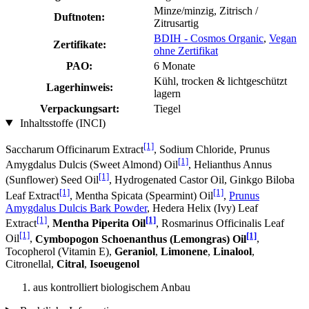
Minze/minzig, Zitrisch /
Duftnoten:
Zitrusartig
BDIH - Cosmos Organic
,
Vegan
Zertifikate:
ohne Zertifikat
PAO:
6 Monate
Kühl, trocken & lichtgeschützt
Lagerhinweis:
lagern
Verpackungsart:
Tiegel
Inhaltsstoffe (INCI)
[1]
Saccharum Officinarum Extract
, Sodium Chloride, Prunus
[1]
Amygdalus Dulcis (Sweet Almond) Oil
, Helianthus Annus
[1]
(Sunflower) Seed Oil
, Hydrogenated Castor Oil, Ginkgo Biloba
[1]
[1]
Leaf Extract
, Mentha Spicata (Spearmint) Oil
,
Prunus
Amygdalus Dulcis Bark Powder
, Hedera Helix (Ivy) Leaf
[1]
[1]
Extract
,
Mentha Piperita Oil
, Rosmarinus Officinalis Leaf
[1]
[1]
Oil
,
Cymbopogon Schoenanthus (Lemongras) Oil
,
Tocopherol (Vitamin E),
Geraniol
,
Limonene
,
Linalool
,
Citronellal,
Citral
,
Isoeugenol
aus kontrolliert biologischem Anbau